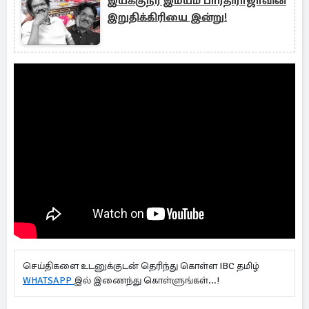
இயக்குநர் இமயம் பாரதிராஜாவின்
இறுதிக்கிரியை இன்று!
செய்திகளை உடனுக்குடன் தெரிந்து கொள்ள IBC தமிழ்
WHATSAPP
இல் இணைந்து கொள்ளுங்கள்...!