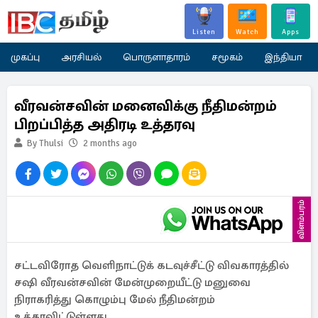
Listen
Watch
Apps
முகப்பு
அரசியல்
பொருளாதாரம்
சமூகம்
இந்தியா
வீரவன்சவின் மனைவிக்கு நீதிமன்றம்
பிறப்பித்த அதிரடி உத்தரவு
By Thulsi
2 months ago
விளம்பரம்
சட்டவிரோத வெளிநாட்டுக் கடவுச்சீட்டு விவகாரத்தில்
சஷி வீரவன்சவின் மேன்முறையீட்டு மனுவை
நிராகரித்து கொழும்பு மேல் நீதிமன்றம்
உத்தரவிட்டுள்ளது.