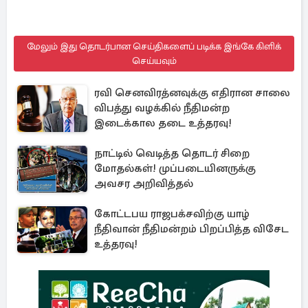
மேலும் இது தொடர்பான செய்திகளைப் படிக்க இங்கே கிளிக்
செய்யவும்
ரவி செனவிரத்னவுக்கு எதிரான சாலை
விபத்து வழக்கில் நீதிமன்ற
இடைக்கால தடை உத்தரவு!
நாட்டில் வெடித்த தொடர் சிறை
மோதல்கள்! முப்படையினருக்கு
அவசர அறிவித்தல்
கோட்டபய ராஜபக்சவிற்கு யாழ்
நீதிவான் நீதிமன்றம் பிறப்பித்த விசேட
உத்தரவு!