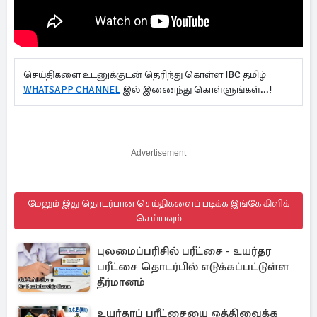
செய்திகளை உடனுக்குடன் தெரிந்து கொள்ள IBC தமிழ்
WHATSAPP CHANNEL
இல் இணைந்து கொள்ளுங்கள்...!
Advertisement
மேலும் இது தொடர்பான செய்திகளைப் படிக்க இங்கே கிளிக்
செய்யவும்
புலமைப்பரிசில் பரீட்சை - உயர்தர
பரீட்சை தொடர்பில் எடுக்கப்பட்டுள்ள
தீர்மானம்
உயர்தரப் பரீட்சையை ஒத்திவைக்க