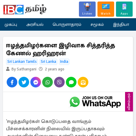
Listen
Watch
Apps
முகப்பு
அரசியல்
பொருளாதாரம்
சமூகம்
இந்தியா
ஈழத்தமிழர்களை இழிவாக சித்தரித்த
கேணல் ஹரிஹரன்
Sri Lankan Tamils
Sri Lanka
India
By Sathangani
2 years ago
விளம்பரம்
'ஈழத்தமிழர்கள் கொடுப்பதை வாங்கும்
பிச்சைக்காரனின் நிலையில் இருப்பதாகவும்