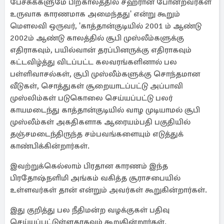
பேச்சுக்களுமே பிற்காலத்தில் சஹரான் போன்றவர்கள்
உருவாக காரணமாக அமைந்தது' என்று கூறும்
மௌலவி ஒருவர், 'காத்தான்குடியில் 2001 ம் ஆண்டு
2002ம் ஆண்டு காலத்தில் சூபி முஸ்லீம்களுக்கு
எதிராகவும், பயில்வான் தரப்பினருக்கு எதிராகவும்
கட்டவிழ்த்து விடப்பட்ட கலவரங்களினால் பல
பள்ளிவாசல்கள், சூபி முஸ்லீம்களுக்கு சொந்தமான
வீடுகள், சொத்துகள் சூறையாடப்பட்டு அப்பாவி
முஸ்லிம்கள் படுகொலை செய்யப்பட்டு பலர்
காயமடைந்து காத்தான்குடியில் வாழ முடியாமல் சூபி
முஸ்லீம்கள் அகதிகளாக ஆரையம்பதி பகுதியில்
தஞ்சமடைந்திருந்த சம்பவங்களையும் எடுத்துக்
காண்பிக்கின்றார்கள்.
இவற்றுக்கெல்லாம் பிரதான காரணம் இந்த
பிரதோஷ்நளிமி அங்கம் வகித்த சூராசபையில்
உள்ளவர்கள் தான் என்றும் அவர்கள் கூறுகின்றார்கள்.
இது குறித்து பல நீதிமன்ற வழக்குகள் பதிவு
செய்யப்பட்டுள்ளதாகவும் கூறுகின்றார்கள்.