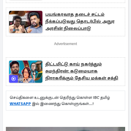
பயங்கரவாத தடைச் சட்டம்
நீக்கப்படுவது தொடர்பில் அநுர
அரசின் நிலைப்பாடு
Advertisement
திட்டமிட்டு காய் நகர்த்தும்
சுமந்திரன்: கடுமையாக
நிராகரிக்கும் தேசிய மக்கள் சக்தி
செய்திகளை உடனுக்குடன் தெரிந்து கொள்ள IBC தமிழ்
WHATSAPP
இல் இணைந்து கொள்ளுங்கள்...!