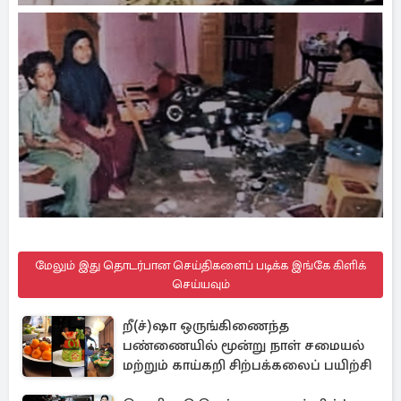
மேலும் இது தொடர்பான செய்திகளைப் படிக்க இங்கே கிளிக்
செய்யவும்
றீ(ச்)ஷா ஒருங்கிணைந்த
பண்ணையில் மூன்று நாள் சமையல்
மற்றும் காய்கறி சிற்பக்கலைப் பயிற்சி