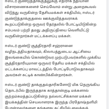
ஈஸ்டர் குண்டுத்தாக்குதலுக்கு எதிராக நீதியான
விசாரணைகளைச் செய்வோம் என்று அறைகூவல்
விடுத்து வருகின்ற தேசியமக்கள் சக்தியில், ஈஸ்டர்
குண்டுத்தாக்குதலை ஊக்குவித்தவராகக்
கூறப்படுகின்ற ஒருவர் தேர்தலில் போட்டியிடுகின்ற
சம்பவம் பற்றி தமது அதிருப்தியை வெளியிட்டு
வருகின்றார்கள் மட்டக்களப்பு மக்கள்.
ஈஸ்டர் குண்டு சூத்திரதாரி சஹ்ரானை
வழிநடத்தியதாகவும், கிலாபத்துடைய ஆட்சியை
இலங்கையில் கொண்டுவர முற்படுபவர்களில் முக்கிய
சூத்திரதாரியுமான ஒருவர் தேசிய மக்கள் சக்தியில்
மட்டக்களப்பு மாவட்டத்தில் போட்டிபோடுவதாகவும்
அவர்கள் சுட்டிக் காண்பிக்கின்றார்கள்.
ஈஸ்டர் குண்டு தாக்குதல்தாரிகளோடு மிக நெருங்கிய
தொடர்பில் இருந்ததாக காத்தான்குடி மக்களால்
குற்றம்சுமத்தப்படுகின்ற நல்லாட்சிக்கான மக்கள்
இயக்கத்தின் செயலாளராக இருந்த பிரதோஷ்நளிமி
போன்றவர்களை தங்களது கட்சியில் வைத்துக்