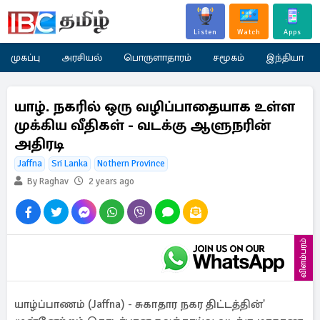
Listen
Watch
Apps
முகப்பு
அரசியல்
பொருளாதாரம்
சமூகம்
இந்தியா
யாழ். நகரில் ஒரு வழிப்பாதையாக உள்ள
முக்கிய வீதிகள் - வடக்கு ஆளுநரின்
அதிரடி
Jaffna
Sri Lanka
Nothern Province
By Raghav
2 years ago
விளம்பரம்
யாழ்ப்பாணம் (Jaffna) - சுகாதார நகர திட்டத்தின்'