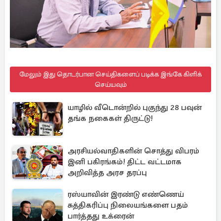
மேலும் இது தொடர்பான செய்திகளைப் படிக்க இங்கே கிளிக்
செய்யவும்
யாழில் வீடொன்றில் புகுந்து 28 பவுன்
தங்க நகைகள் திருட்டு!
அரசியல்வாதிகளின் சொத்து விபரம்
இனி பகிரங்கம்! திட்ட வட்டமாக
அறிவித்த அரச தரப்பு
ரஸ்யாவின் இரண்டு எண்ணெய்
சுத்திகரிப்பு நிலையங்களை பதம்
பார்த்தது உக்ரைன்