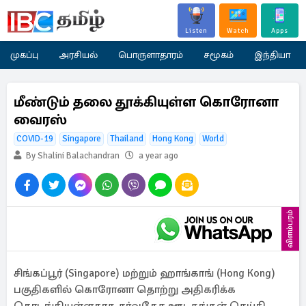
Listen
Watch
Apps
முகப்பு
அரசியல்
பொருளாதாரம்
சமூகம்
இந்தியா
மீண்டும் தலை தூக்கியுள்ள கொரோனா
வைரஸ்
COVID-19
Singapore
Thailand
Hong Kong
World
By Shalini Balachandran
a year ago
விளம்பரம்
சிங்கப்பூர் (Singapore) மற்றும் ஹாங்காங் (Hong Kong)
பகுதிகளில் கொரோனா தொற்று அதிகரிக்க