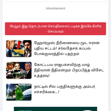
Advertisement
மேலும் இது தொடர்பான செய்திகளைப் படிக்க இங்கே கிளிக்
செய்யவும்
ஹோர்முஸ் நீரிணையை மூட ஈரான்
புதிய சட்டம்! சர்வதேசக் கப்பல்
போக்குவரத்தில் பதற்றம்
கோட்டபய ராஜபக்சவிற்கு யாழ்
நீதிவான் நீதிமன்றம் பிறப்பித்த விசேட
உத்தரவு!
நாட்டில் சில பகுதிகளுக்கு அம்பர்
எச்சரிக்கை...!