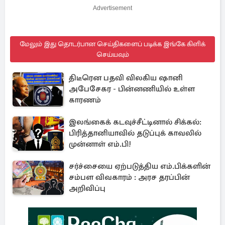
Advertisement
மேலும் இது தொடர்பான செய்திகளைப் படிக்க இங்கே கிளிக்
செய்யவும்
திடீரென பதவி விலகிய ஷானி
அபேசேகர - பின்னணியில் உள்ள
காரணம்
இலங்கைக் கடவுச்சீட்டினால் சிக்கல்:
பிரித்தானியாவில் தடுப்புக் காவலில்
முன்னாள் எம்.பி!
சர்ச்சையை ஏற்படுத்திய எம்.பிக்களின்
சம்பள விவகாரம் : அரச தரப்பின்
அறிவிப்பு