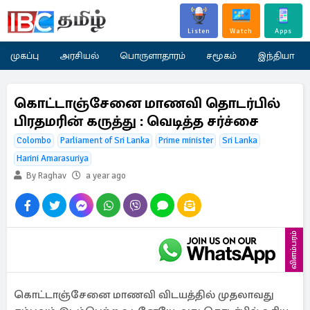
Listen
Watch
Apps
முகப்பு
அரசியல்
பொருளாதாரம்
சமூகம்
இந்தியா
கொட்டாஞ்சேனை மாணவி தொடர்பில்
பிரதமரின் கருத்து : வெடித்த சர்ச்சை
Colombo
Parliament of Sri Lanka
Prime minister
Sri Lanka
Harini Amarasuriya
By Raghav
a year ago
விளம்பரம்
கொட்டாஞ்சேனை மாணவி விடயத்தில் முதலாவது