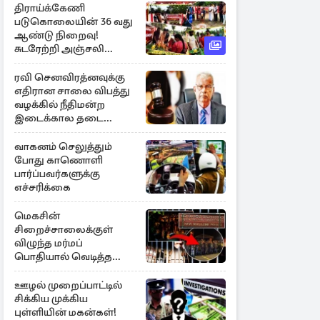
திராய்க்கேணி
படுகொலையின் 36 வது
ஆண்டு நிறைவு!
சுடரேற்றி அஞ்சலி
செலுத்திய மக்கள்
ரவி செனவிரத்னவுக்கு
எதிரான சாலை விபத்து
வழக்கில் நீதிமன்ற
இடைக்கால தடை
உத்தரவு!
வாகனம் செலுத்தும்
போது காணொளி
பார்ப்பவர்களுக்கு
எச்சரிக்கை
மெகசின்
சிறைச்சாலைக்குள்
விழுந்த மர்மப்
பொதியால் வெடித்த
மோதல் - ஒருவர் பலி :
பலர் காயம்
ஊழல் முறைப்பாட்டில்
சிக்கிய முக்கிய
புள்ளியின் மகன்கள்!