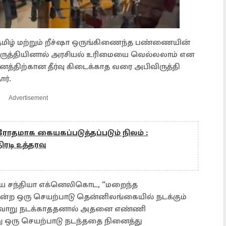
ி தமிழ் மற்றும் றீச்ஷா ஒருங்கிணைந்த பண்ணையின்
ிருத்தியினால் அரசியல் உரிமையை வெல்லலாம் என
த்திற்கான தீர்வு கிடைக்காத வரை அபிவிருத்தி
ர்.
Advertisement
ரோதமாக கையகப்படுத்தப்படும் நிலம் :
ரடி உத்தரவு
றிய சந்தியா எக்னெலிகொட, “மறைந்த
ற ஒரு செயற்பாடு தென்னிலங்கையில் நடக்கும்
 அவ்வாறு நடக்காததனால் அதனை எண்ணி
று ஒரு செயற்பாடு நடந்ததை நினைத்து