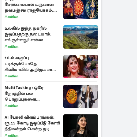
சேர்க்கையால் உருவான
நவபஞ்சம ராஜயோகம்:
அதிர்ஷ்டம் பெறும் 3
Manithan
ராசிகள்!
உலகில் இந்த நகரில்
இறப்பதற்கு தடையாம்:
எங்குள்ளது? என்ன
காரணம் தெரியுமா?
Manithan
10-ம் வகுப்பு
படிக்கும்போதே
சினிமாவில் அறிமுகமான
த்ரிஷா! உண்மையை
Manithan
பகிர்ந்த இயக்குநர் பிரவீன்
காந்தி
Multi Tasking : ஒரே
நேரத்தில் பல
பொறுப்புகளை
கையாளும் டாப் 3 ராசிகள்!
Manithan
AI போலி விளம்பரங்கள்:
ரூ.15 கோடி இழப்பீடு கோரி
நீதிமன்றம் சென்ற நடிகை
ஸ்ருதி ஹாசன்!
Manithan