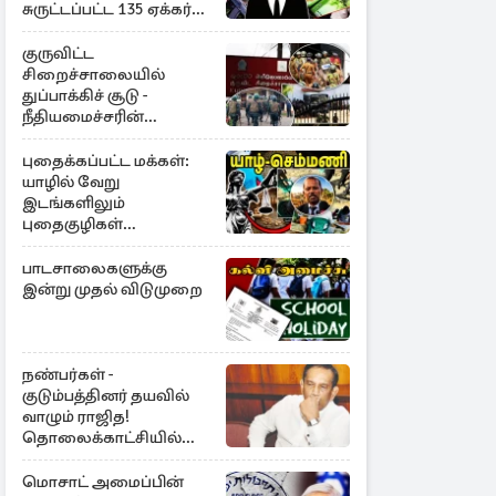
சுருட்டப்பட்ட 135 ஏக்கர்
தேயிலைத் தோட்டம்
குருவிட்ட
சிறைச்சாலையில்
துப்பாக்கிச் சூடு -
நீதியமைச்சரின்
அறிவிப்பு
புதைக்கப்பட்ட மக்கள்:
யாழில் வேறு
இடங்களிலும்
புதைகுழிகள்
இருக்கலாம்..!
எழுமாற்றாக அகழ்வு
பாடசாலைகளுக்கு
இன்று முதல் விடுமுறை
நண்பர்கள் -
குடும்பத்தினர் தயவில்
வாழும் ராஜித!
தொலைக்காட்சியில்
குமுறல்
மொசாட் அமைப்பின்