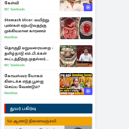
கேள்வி
IBC Tamilnadu
Stomach Ulcer: வயிற்று
புண்கள் ஏற்படுவதற்கு
முக்கியமான காரணம்
Manithan
தொகுதி மறுவரையறை -
தமிழ்நாடு எம்.பி.க்கள்
கூட்டத்திற்கு முதல்வர்
விஜய் அழைப்பு
IBC Tamilnadu
கோடீஸ்வர யோகம்
கிடைக்க எந்த பூஜை
செய்ய வேண்டும்?
Manithan
துயர் பகிர்வு
5ம் ஆண்டு நினைவஞ்சலி