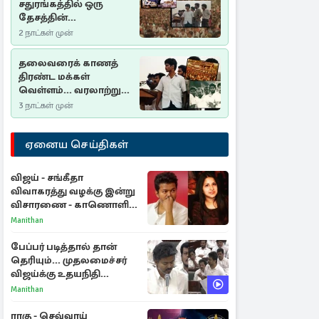
சதுரங்கத்தில் ஒரு
தேசத்தின்
தீர்க்கதரிசனம் :
2 நாட்கள் முன்
சுதுமலை பிரகடனம்
ஒரு வரலாற்றுப் பாடம்
தலைவரைக் காணத்
திரண்ட மக்கள்
வெள்ளம்... வரலாற்றுச்
சிறப்புமிக்க சுதுமலைப்
3 நாட்கள் முன்
பிரகடனம்…
ஏனைய செய்திகள்
விஜய் - சங்கீதா
விவாகரத்து வழக்கு இன்று
விசாரணை - காணொளி
மூலம் ஆஜராக வாய்ப்பு
Manithan
பேப்பர் படித்தால் தான்
தெரியும்... முதலமைச்சர்
விஜய்க்கு உதயநிதி
ஸ்டாலின் பதிலடி
Manithan
ராகு - செவ்வாய்