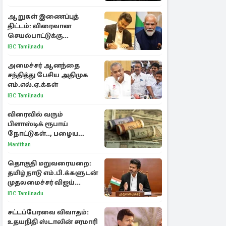
ஆறுகள் இணைப்புத்
திட்டம்: விரைவான
செயல்பாட்டுக்கு
பிரதமருக்கு முதலமைச்சர்
IBC Tamilnadu
கடிதம்
அமைச்சர் ஆனந்தை
சந்தித்து பேசிய அதிமுக
எம்.எல்.ஏ.க்கள்
IBC Tamilnadu
விரைவில் வரும்
பிளாஸ்டிக் ரூபாய்
நோட்டுகள்.., பழைய
காகித நோட்டுகள்
Manithan
செல்லுமா?
தொகுதி மறுவரையறை:
தமிழ்நாடு எம்.பி.க்களுடன்
முதலமைச்சர் விஜய்
ஆலோசனை
IBC Tamilnadu
சட்டப்பேரவை விவாதம்:
உதயநிதி ஸ்டாலின் சரமாரி