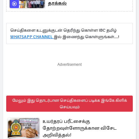
தாக்கல்
செய்திகளை உடனுக்குடன் தெரிந்து கொள்ள IBC தமிழ்
WHATSAPP CHANNEL
இல் இணைந்து கொள்ளுங்கள்...!
Advertisement
மேலும் இது தொடர்பான செய்திகளைப் படிக்க இங்கே கிளிக்
செய்யவும்
உயர்தரப் பரீட்சைக்கு
தோற்றவுள்ளோருக்கான விசேட
அறிவித்தல்!