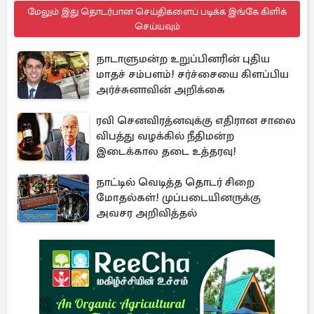
மேலும் இது தொடர்பான செய்திகளைப் படிக்க இங்கே கிளிக்
செய்யவும்
நாடாளுமன்ற உறுப்பினரின் புதிய
மாதச் சம்பளம்! சர்ச்சையை கிளப்பிய
அர்ச்சுனாவின் அறிக்கை
ரவி செனவிரத்னவுக்கு எதிரான சாலை
விபத்து வழக்கில் நீதிமன்ற
இடைக்கால தடை உத்தரவு!
நாட்டில் வெடித்த தொடர் சிறை
மோதல்கள்! முப்படையினருக்கு
அவசர அறிவித்தல்