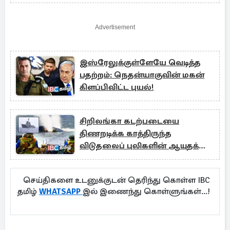
Advertisement
இஸ்ரேலுக்குள்ளேயே வெடித்த
பதற்றம்: நெதன்யாகுவின் மகன்
கிளப்பிவிட்ட புயல்!
சிறிலங்கா கடற்படையை
திணறடிக்க காத்திருந்த
விடுதலைப் புலிகளின் ஆயுதக்
கப்பல்!
செய்திகளை உடனுக்குடன் தெரிந்து கொள்ள IBC
தமிழ்
WHATSAPP
இல் இணைந்து கொள்ளுங்கள்...!