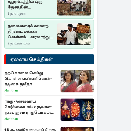
சதுரங்கத்தில் ஒரு
தேசத்தின்
தீர்க்கதரிசனம் :
1 நாள் முன்
சுதுமலை பிரகடனம்
ஒரு வரலாற்றுப் பாடம்
தலைவரைக் காணத்
திரண்ட மக்கள்
வெள்ளம்... வரலாற்றுச்
சிறப்புமிக்க சுதுமலைப்
2 நாட்கள் முன்
பிரகடனம்…
ஏனைய செய்திகள்
தற்கொலை செய்து
கொள்ள எண்ணினேன்-
நடிகை நமீதா
Manithan
ராகு - செவ்வாய்
சேர்க்கையால் உருவான
நவபஞ்சம ராஜயோகம்:
அதிர்ஷ்டம் பெறும் 3
Manithan
ராசிகள்!
18 ஆண்டுகளுக்குப் பிறகு