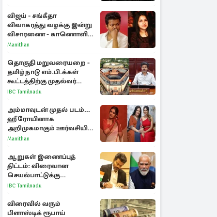
விஜய் - சங்கீதா
விவாகரத்து வழக்கு இன்று
விசாரணை - காணொளி
மூலம் ஆஜராக வாய்ப்பு
Manithan
தொகுதி மறுவரையறை -
தமிழ்நாடு எம்.பி.க்கள்
கூட்டத்திற்கு முதல்வர்
விஜய் அழைப்பு
IBC Tamilnadu
அம்மாவுடன் முதல் படம்...
ஹீரோயினாக
அறிமுகமாகும் ஊர்வசியின்
மகள் தேஜலட்சுமி!
Manithan
ஆறுகள் இணைப்புத்
திட்டம்: விரைவான
செயல்பாட்டுக்கு
பிரதமருக்கு முதலமைச்சர்
IBC Tamilnadu
கடிதம்
விரைவில் வரும்
பிளாஸ்டிக் ரூபாய்