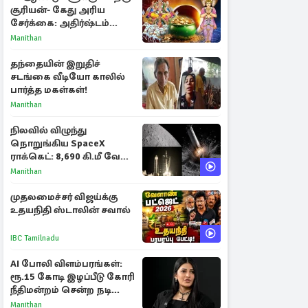
சூரியன்- கேது அரிய
சேர்க்கை: அதிர்ஷ்டம்
பெறும் 3 ராசிகள்!
Manithan
தந்தையின் இறுதிச்
சடங்கை வீடியோ காலில்
பார்த்த மகள்கள்!
Manithan
நிலவில் விழுந்து
நொறுங்கிய SpaceX
ராக்கெட்: 8,690 கி.மீ வேக
மோதலால் உருவான புதிய
Manithan
பள்ளம்!
முதலமைச்சர் விஜய்க்கு
உதயநிதி ஸ்டாலின் சவால்
IBC Tamilnadu
AI போலி விளம்பரங்கள்:
ரூ.15 கோடி இழப்பீடு கோரி
நீதிமன்றம் சென்ற நடிகை
ஸ்ருதி ஹாசன்!
Manithan