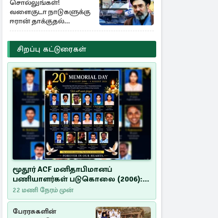
சொல்லுங்கள்!
வளைகுடா நாடுகளுக்கு
ஈரான் தாக்குதல்
எச்சரிக்கை
சிறப்பு கட்டுரைகள்
மூதூர் ACF மனிதாபிமானப்
பணியாளர்கள் படுகொலை (2006):
20 ஆண்டுகளாகியும் நீதி
22 மணி நேரம் முன்
மறுக்கப்பட்ட மனிதாபிமானப்
பேரவலம்
பேரரசுகளின்