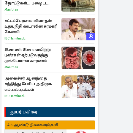
நோட்டுகள்.., பழைய
காகித நோட்டுகள்
Manithan
செல்லுமா?
சட்டப்பேரவை விவாதம்:
உதயநிதி ஸ்டாலின் சரமாரி
கேள்வி
IBC Tamilnadu
Stomach Ulcer: வயிற்று
புண்கள் ஏற்படுவதற்கு
முக்கியமான காரணம்
Manithan
அமைச்சர் ஆனந்தை
சந்தித்து பேசிய அதிமுக
எம்.எல்.ஏ.க்கள்
IBC Tamilnadu
துயர் பகிர்வு
4ம் ஆண்டு நினைவஞ்சலி