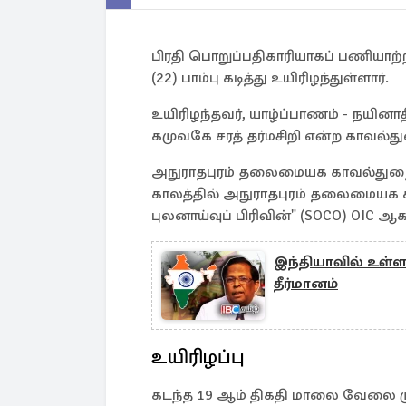
பிரதி பொறுப்பதிகாரியாகப் பணியாற
(22) பாம்பு கடித்து உயிரிழந்துள்ளார்.
உயிரிழந்தவர், யாழ்ப்பாணம் - நயினா
கமுவகே சரத் தர்மசிறி என்ற காவல்
அநுராதபுரம் தலைமையக காவல்துறை வ
காலத்தில் அநுராதபுரம் தலைமையக க
புலனாய்வுப் பிரிவின்" (SOCO) OIC ஆ
இந்தியாவில் உள்ள
தீர்மானம்
உயிரிழப்பு
கடந்த 19 ஆம் திகதி மாலை வேலை முடித