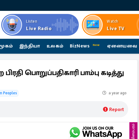
Listen
Watch
Live Radio
Live TV
மூகம்
இந்தியா
உலகம்
BizNews
ஏனையவை
New
ிரதி பொறுப்பதிகாரி பாம்பு கடித்து
an Peoples
a year ago
Report
விளம்பரம்