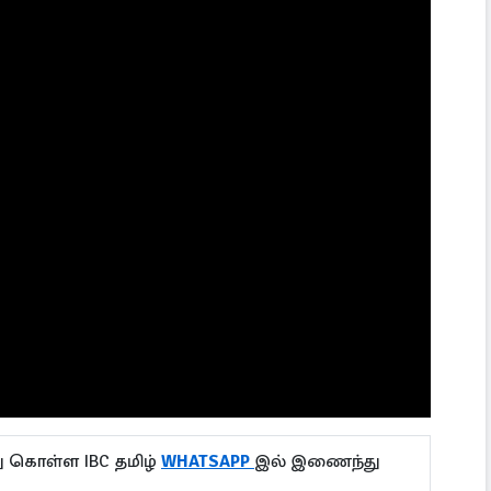
ு கொள்ள IBC தமிழ்
WHATSAPP
இல் இணைந்து