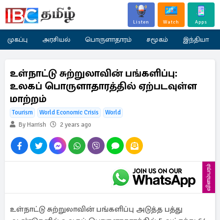
Listen
Watch
Apps
முகப்பு
அரசியல்
பொருளாதாரம்
சமூகம்
இந்தியா
உள்நாட்டு சுற்றுலாவின் பங்களிப்பு:
உலகப் பொருளாதாரத்தில் ஏற்படவுள்ள
மாற்றம்
Tourism
World Economic Crisis
World
By Harrish
2 years ago
விளம்பரம்
உள்நாட்டு சுற்றுலாவின் பங்களிப்பு அடுத்த பத்து