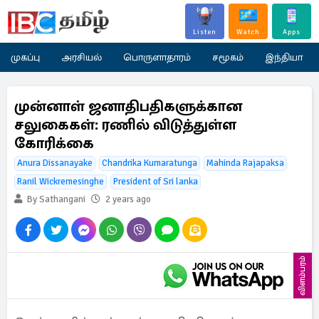
Listen
Watch
Apps
முகப்பு
அரசியல்
பொருளாதாரம்
சமூகம்
இந்தியா
முன்னாள் ஜனாதிபதிகளுக்கான
சலுகைகள்: ரணில் விடுத்துள்ள
கோரிக்கை
Anura Dissanayake
Chandrika Kumaratunga
Mahinda Rajapaksa
Ranil Wickremesinghe
President of Sri lanka
By Sathangani
2 years ago
விளம்பரம்