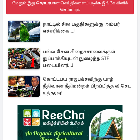
மேலும் இது தொடர்பான செய்திகளைப் படிக்க இங்கே கிளிக்
செய்யவும்
நாட்டில் சில பகுதிகளுக்கு அம்பர்
எச்சரிக்கை...!
பல்ல சேன சிறைச்சாலைக்குள்
துப்பாக்கியுடன் நுழைந்த STF
படையினர்...!
கோட்டபய ராஜபக்சவிற்கு யாழ்
நீதிவான் நீதிமன்றம் பிறப்பித்த விசேட
உத்தரவு!