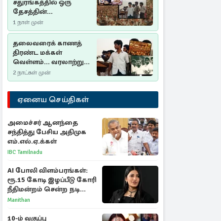
சதுரங்கத்தில் ஒரு
தேசத்தின்
தீர்க்கதரிசனம் :
1 நாள் முன்
சுதுமலை பிரகடனம்
ஒரு வரலாற்றுப் பாடம்
தலைவரைக் காணத்
திரண்ட மக்கள்
வெள்ளம்... வரலாற்றுச்
சிறப்புமிக்க சுதுமலைப்
2 நாட்கள் முன்
பிரகடனம்…
ஏனைய செய்திகள்
அமைச்சர் ஆனந்தை
சந்தித்து பேசிய அதிமுக
எம்.எல்.ஏ.க்கள்
IBC Tamilnadu
AI போலி விளம்பரங்கள்:
ரூ.15 கோடி இழப்பீடு கோரி
நீதிமன்றம் சென்ற நடிகை
ஸ்ருதி ஹாசன்!
Manithan
10-ம் வகுப்பு