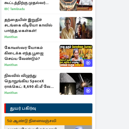
கூட்டத்திற்கு முதல்வர்
விஜய் அழைப்பு
IBC Tamilnadu
தந்தையின் இறுதிச்
சடங்கை வீடியோ காலில்
பார்த்த மகள்கள்!
Manithan
கோடீஸ்வர யோகம்
கிடைக்க எந்த பூஜை
செய்ய வேண்டும்?
Manithan
நிலவில் விழுந்து
நொறுங்கிய SpaceX
ராக்கெட்: 8,690 கி.மீ வேக
மோதலால் உருவான புதிய
Manithan
பள்ளம்!
துயர் பகிர்வு
5ம் ஆண்டு நினைவஞ்சலி