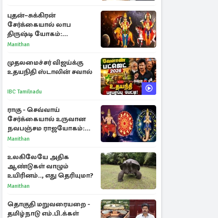
கடிதம்
புதன்–சுக்கிரன்
சேர்க்கையால் லாப
திருஷ்டி யோகம்:
அதிர்ஷ்டம் பெறும் டாப் 3
Manithan
ராசிகள்!
முதலமைச்சர் விஜய்க்கு
உதயநிதி ஸ்டாலின் சவால்
IBC Tamilnadu
ராகு - செவ்வாய்
சேர்க்கையால் உருவான
நவபஞ்சம ராஜயோகம்:
அதிர்ஷ்டம் பெறும் 3
Manithan
ராசிகள்!
உலகிலேயே அதிக
ஆண்டுகள் வாழும்
உயிரினம்.., எது தெரியுமா?
Manithan
தொகுதி மறுவரையறை -
தமிழ்நாடு எம்.பி.க்கள்