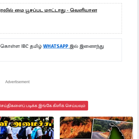
விரலில் மை பூசப்பட மாட்டாது - வெளியான
 கொள்ள IBC தமிழ்
WHATSAPP
இல் இணைந்து
Advertisement
ய்திகளைப் படிக்க இங்கே கிளிக் செய்யவும்