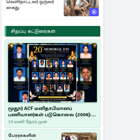
வெளிநாட்டவர் ஒருவர்
கைது
சிறப்பு கட்டுரைகள்
மூதூர் ACF மனிதாபிமானப்
பணியாளர்கள் படுகொலை (2006):
20 ஆண்டுகளாகியும் நீதி
19 மணி நேரம் முன்
மறுக்கப்பட்ட மனிதாபிமானப்
பேரவலம்
பேரரசுகளின்