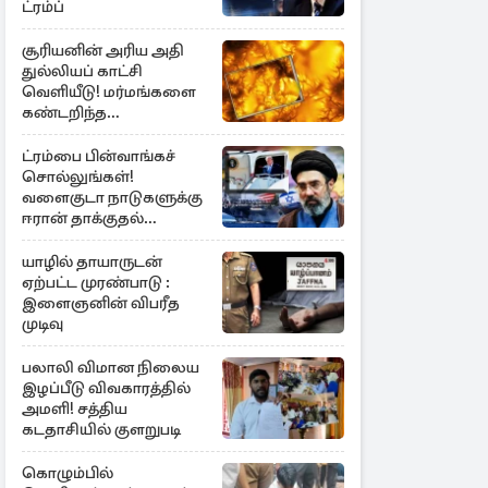
ட்ரம்ப்
சூரியனின் அரிய அதி
துல்லியப் காட்சி
வெளியீடு! மர்மங்களை
கண்டறிந்த
விஞ்ஞானிகள்
ட்ரம்பை பின்வாங்கச்
சொல்லுங்கள்!
வளைகுடா நாடுகளுக்கு
ஈரான் தாக்குதல்
எச்சரிக்கை
யாழில் தாயாருடன்
ஏற்பட்ட முரண்பாடு :
இளைஞனின் விபரீத
முடிவு
பலாலி விமான நிலைய
இழப்பீடு விவகாரத்தில்
அமளி! சத்திய
கடதாசியில் குளறுபடி
கொழும்பில்