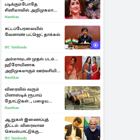
படிக்கும்போதே
சினிமாவில் அறிமுகமான
த்ரிஷா! உண்மையை
Manithan
பகிர்ந்த இயக்குநர் பிரவீன்
காந்தி
சட்டப்பேரவையில்
வேளாண் பட்ஜெட் தாக்கல்
IBC Tamilnadu
அம்மாவுடன் முதல் படம்...
ஹீரோயினாக
அறிமுகமாகும் ஊர்வசியின்
மகள் தேஜலட்சுமி!
Manithan
விரைவில் வரும்
பிளாஸ்டிக் ரூபாய்
நோட்டுகள்.., பழைய
காகித நோட்டுகள்
Manithan
செல்லுமா?
ஆறுகள் இணைப்புத்
திட்டம்: விரைவான
செயல்பாட்டுக்கு
பிரதமருக்கு முதலமைச்சர்
IBC Tamilnadu