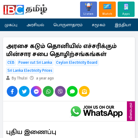
Listen
Watch
Apps
முகப்பு
அரசியல்
பொருளாதாரம்
சமூகம்
இந்தியா
அரசை கடும் தொனியில் எச்சரிக்கும்
மின்சார சபை தொழிற்சங்கங்கள்
CEB
Power cut Sri Lanka
Ceylon Electricity Board
Sri Lanka Electricity Prices
By Thulsi
a year ago
விளம்பரம்
புதிய இணைப்பு