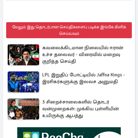
மேலும் இது தொடர்பான செய்திகளைப் படிக்க இங்கே கிளிக்
செய்யவும்
கவலைக்கிடமான நிலையில் ஈரான்
உச்ச தலைவர் - விரைவில் மறைவு
குறித்த செய்தி
LPL இறுதிப் போட்டியில் Jaffna Kings -
இரசிகர்களுக்கு இலவச அனுமதி
3 சிறைச்சாலைகளில் தொடர்
வன்முறைகள்: முக்கிய புள்ளியின்
உயிருக்கு ஆபத்து