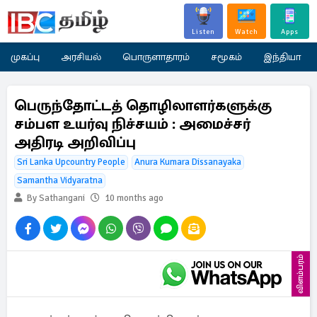
Listen
Watch
Apps
முகப்பு
அரசியல்
பொருளாதாரம்
சமூகம்
இந்தியா
பெருந்தோட்டத் தொழிலாளர்களுக்கு
சம்பள உயர்வு நிச்சயம் : அமைச்சர்
அதிரடி அறிவிப்பு
Sri Lanka Upcountry People
Anura Kumara Dissanayaka
Samantha Vidyaratna
By Sathangani
10 months ago
விளம்பரம்