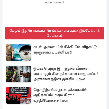
Advertisement
மேலும் இது தொடர்பான செய்திகளைப் படிக்க இங்கே கிளிக்
செய்யவும்
கடல் அலையில் சிக்கி வெளிநாட்டு
சுற்றுலாப் பயணி பலி
ஓய்வு பெற்ற இராணுவ வீரர்கள்
வசமாகும் சிறைச்சாலை பாதுகாப்பு!
அரசாங்கத்தின் முக்கிய முடிவு
தொழிற்சங்க நடவடிக்கையில்
குதிக்கப்போகும் கிராம
உத்தியோகத்தர்கள்