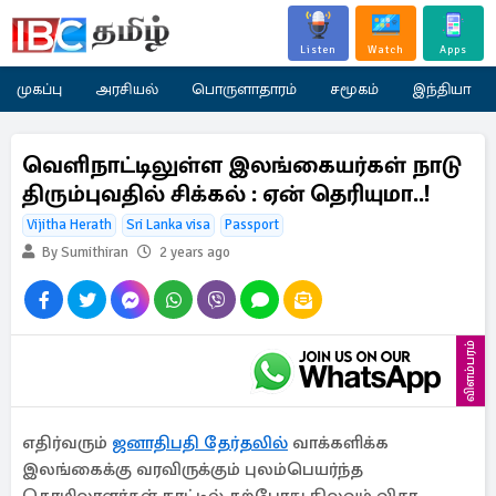
Listen
Watch
Apps
முகப்பு
அரசியல்
பொருளாதாரம்
சமூகம்
இந்தியா
வெளிநாட்டிலுள்ள இலங்கையர்கள் நாடு
திரும்புவதில் சிக்கல் : ஏன் தெரியுமா..!
Vijitha Herath
Sri Lanka visa
Passport
By Sumithiran
2 years ago
விளம்பரம்
எதிர்வரும்
ஜனாதிபதி தேர்தலில்
வாக்களிக்க
இலங்கைக்கு வரவிருக்கும் புலம்பெயர்ந்த