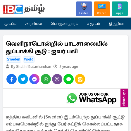
Listen
Watch
Apps
முகப்பு
அரசியல்
பொருளாதாரம்
சமூகம்
இந்தியா
வெளிநாடொன்றில் பாடசாலையில்
துப்பாக்கி சூடு : ஐவர் பலி
Sweden
World
By Shalini Balachandran
2 years ago
விளம்பரம்
மத்திய சுவீடனில் (Sweden) இடம்பெற்ற துப்பாக்கி சூட்டு
சம்பவமொன்றில் ஐந்து பேர் சுட்டுக் கொல்லப்பட்டதாக