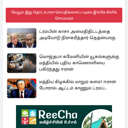
மேலும் இது தொடர்பான செய்திகளைப் படிக்க இங்கே கிளிக்
செய்யவும்
ட்ரம்பின் காசா அமைதிதிட்டத்தை
அடியோடு நிராகரித்தார் நெதன்யாகு
மொஜ்தபா கமேனியின் யூகங்களுக்கு
மத்தியில் புதிய காணொளியை
பகிர்ந்தது ஈரான்
மத்திய கிழக்கில் மாறும் களம்! ஈரான்
போரால் ஆட்டம் காணும் ட்ரம்ப்..