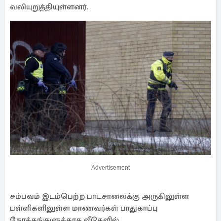
வலியுறுத்தியுள்ளனர்.
Advertisement
சம்பவம் இடம்பெற்ற பாடசாலைக்கு அருகிலுள்ள
பள்ளிகளிலுள்ள மாணவர்கள் பாதுகாப்பு
நோக்கங்களுக்காக வீடுகளில்