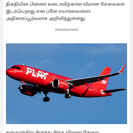
திகதியின் பின்னர் கனடாவிற்கான விமான சேவைகள்
இடம்பெறாது என ப்ளே எயார்லைன்ஸ்
அதிகாரப்பூர்வமாக அறிவித்துள்ளது.
Advertisement
ஐஸ்லாந்தில் இருந்து இந்த விமான சேவை