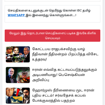
செய்திகளை உடனுக்குடன் தெரிந்து கொள்ள IBC தமிழ்
WHATSAPP
இல் இணைந்து கொள்ளுங்கள்...!
மேலும் இது தொடர்பான செய்திகளைப் படிக்க இங்கே கிளிக்
செய்யவும்
கோட்டபய ராஜபக்சவிற்கு யாழ்
நீதிவான் நீதிமன்றம் பிறப்பித்த விசேட
உத்தரவு!
ஈரான் எவ்வித கட்டாயப்படுத்தலுக்கும்
அடிபணியாது! பெசெஷ்கியன்
அறிவிப்பு
ஹோர்முஸ் நீரிணையை மூட ஈரான்
புதிய சட்டம்! சர்வதேசக் கப்பல்
போக்குவரத்தில் பதற்றம்