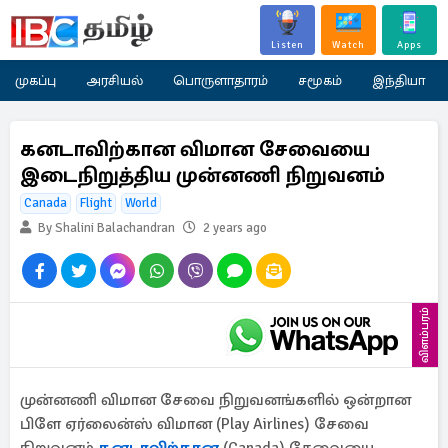
Listen
Watch
Apps
முகப்பு
அரசியல்
பொருளாதாரம்
சமூகம்
இந்தியா
கனடாவிற்கான விமான சேவையை
இடைநிறுத்திய முன்னணி நிறுவனம்
Canada
Flight
World
By Shalini Balachandran
2 years ago
விளம்பரம்
முன்னணி விமான சேவை நிறுவனங்களில் ஒன்றான
பிளே ஏர்லைன்ஸ் விமான (Play Airlines) சேவை