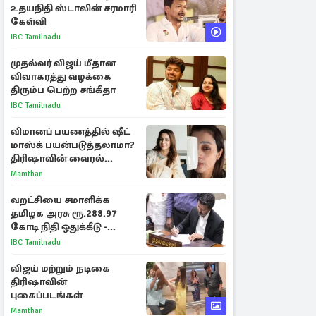
உதயநிதி ஸ்டாலின் சரமாரி
கேள்வி
IBC Tamilnadu
முதல்வர் விஜய் மீதான
விவாகரத்து வழக்கை
திரும்ப பெற்ற சங்கீதா
IBC Tamilnadu
விமானப் பயணத்தில் ஷீட்
மாஸ்க் பயன்படுத்தலாமா?
திரிஷாவின் வைரல்
செல்ஃபிக்கு மருத்துவர்
Manithan
விளக்கம்
வறட்சியை சமாளிக்க
தமிழக அரசு ரூ.288.97
கோடி நிதி ஒதுக்கீடு -
வெளியான அரசாணை
IBC Tamilnadu
விஜய் மற்றும் நடிகை
திரிஷாவின்
புகைப்படங்கள்
Manithan