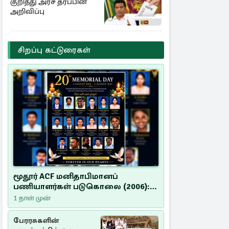
குறித்து அரச தரப்பின்
அறிவிப்பு
சிறப்பு கட்டுரைகள்
மூதூர் ACF மனிதாபிமானப்
பணியாளர்கள் படுகொலை (2006):
20 ஆண்டுகளாகியும் நீதி
1 நாள் முன்
மறுக்கப்பட்ட மனிதாபிமானப்
பேரவலம்
பேரரசுகளின்