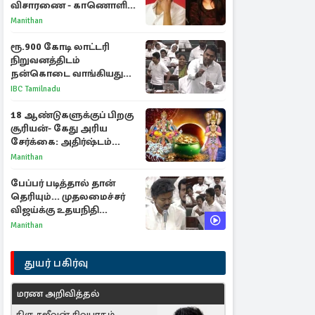
விசாரணை - காணொளி
மூலம் ஆஜராக வாய்ப்பு
Manithan
ரூ.900 கோடி லாட்டரி
நிறுவனத்திடம்
நன்கொடை வாங்கியது
ஏன்? உதயநிதி - ஆதவ்
IBC Tamilnadu
விவாதம்
18 ஆண்டுகளுக்குப் பிறகு
சூரியன்- கேது அரிய
சேர்க்கை: அதிர்ஷ்டம்
பெறும் 3 ராசிகள்!
Manithan
பேப்பர் படித்தால் தான்
தெரியும்... முதலமைச்சர்
விஜய்க்கு உதயநிதி
ஸ்டாலின் பதிலடி
Manithan
துயர் பகிர்வு
மரண அறிவித்தல்
திரு சஜீவன் சிவபாதம்