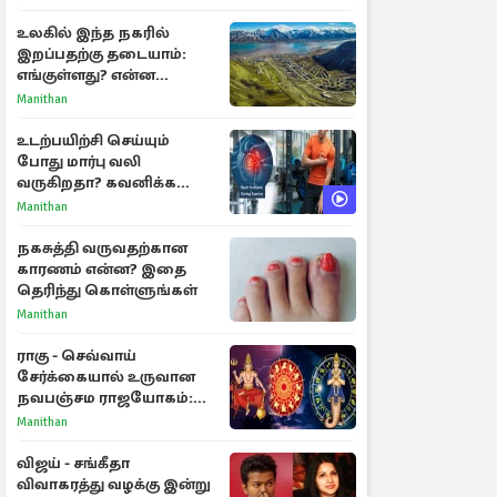
உலகில் இந்த நகரில்
இறப்பதற்கு தடையாம்:
எங்குள்ளது? என்ன
காரணம் தெரியுமா?
Manithan
உடற்பயிற்சி செய்யும்
போது மார்பு வலி
வருகிறதா? கவனிக்க
வேண்டிய எச்சரிக்கை
Manithan
அறிகுறிகள்
நகசுத்தி வருவதற்கான
காரணம் என்ன? இதை
தெரிந்து கொள்ளுங்கள்
Manithan
ராகு - செவ்வாய்
சேர்க்கையால் உருவான
நவபஞ்சம ராஜயோகம்:
அதிர்ஷ்டம் பெறும் 3
Manithan
ராசிகள்!
விஜய் - சங்கீதா
விவாகரத்து வழக்கு இன்று