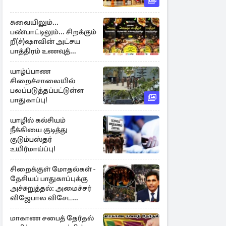
சுவையிலும்...
பண்பாட்டிலும்... சிறக்கும்
றீ(ச்)ஷாவின் அட்சய
பாத்திரம் உணவுத்
திருவிழா ஆரம்பம்
யாழ்ப்பாண
சிறைச்சாலையில்
பலப்படுத்தப்பட்டுள்ள
பாதுகாப்பு!
யாழில் கல்சியம்
நீக்கியை குடித்து
குடும்பஸ்தர்
உயிர்மாய்ப்பு!
சிறைக்குள் மோதல்கள் -
தேசியப் பாதுகாப்புக்கு
அச்சுறுத்தல்: அமைச்சர்
விஜேபால விசேட
அறிவிப்பு
மாகாண சபைத் தேர்தல்