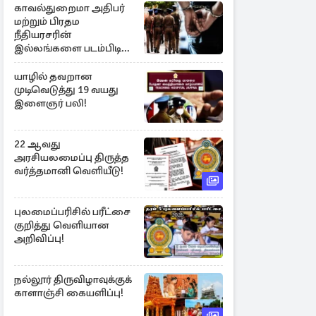
காவல்துறைமா அதிபர்
மற்றும் பிரதம
நீதியரசரின்
இல்லங்களை படம்பிடித்த
சந்தேக நபர் கைது!
யாழில் தவறான
முடிவெடுத்து 19 வயது
இளைஞர் பலி!
22 ஆவது
அரசியலமைப்பு திருத்த
வர்த்தமானி வெளியீடு!
புலமைப்பரிசில் பரீட்சை
குறித்து வெளியான
அறிவிப்பு!
நல்லூர் திருவிழாவுக்குக்
காளாஞ்சி கையளிப்பு!