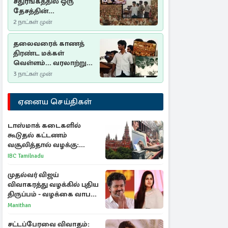
சதுரங்கத்தில் ஒரு
தேசத்தின்
தீர்க்கதரிசனம் :
2 நாட்கள் முன்
சுதுமலை பிரகடனம்
ஒரு வரலாற்றுப் பாடம்
தலைவரைக் காணத்
திரண்ட மக்கள்
வெள்ளம்... வரலாற்றுச்
சிறப்புமிக்க சுதுமலைப்
3 நாட்கள் முன்
பிரகடனம்…
ஏனைய செய்திகள்
டாஸ்மாக் கடைகளில்
கூடுதல் கட்டணம்
வசூலித்தால் வழக்கு:
சென்னை உயர்நீதிமன்றம்
IBC Tamilnadu
உத்தரவு
முதல்வர் விஜய்
விவாகரத்து வழக்கில் புதிய
திருப்பம் - வழக்கை வாபஸ்
பெற்ற சங்கீதா!
Manithan
சட்டப்பேரவை விவாதம்: