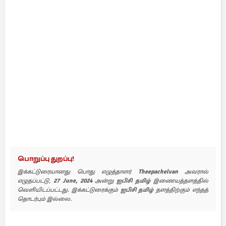
பொறுப்பு துறப்பு!
இக்கட்டுரையானது பொது எழுத்தாளர்
Theepachelvan
அவரால்
எழுதப்பட்டு,
27 June, 2024
அன்று
ஐபிசி தமிழ்
இணையத்தளத்தில்
வெளியிடப்பட்டது. இக்கட்டுரைக்கும்
ஐபிசி தமிழ்
தளத்திற்கும் எந்தத்
தொடர்பும் இல்லை.