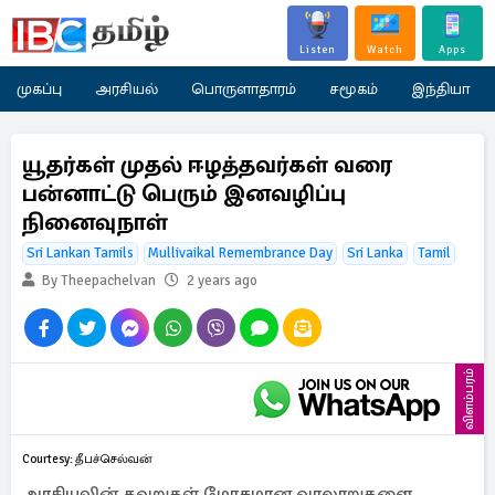
Listen
Watch
Apps
முகப்பு
அரசியல்
பொருளாதாரம்
சமூகம்
இந்தியா
யூதர்கள் முதல் ஈழத்தவர்கள் வரை
பன்னாட்டு பெரும் இனவழிப்பு
நினைவுநாள்
Sri Lankan Tamils
Mullivaikal Remembrance Day
Sri Lanka
Tamil
By Theepachelvan
2 years ago
விளம்பரம்
Courtesy: தீபச்செல்வன்
அரசியலின் தவறுகள் மோசமான வரலாறுகளை