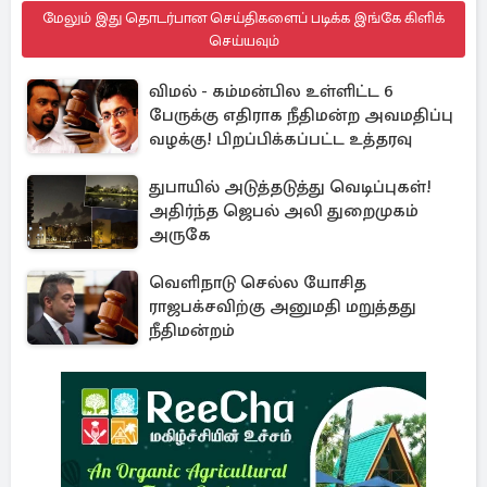
மேலும் இது தொடர்பான செய்திகளைப் படிக்க இங்கே கிளிக்
செய்யவும்
விமல் - கம்மன்பில உள்ளிட்ட 6
பேருக்கு எதிராக நீதிமன்ற அவமதிப்பு
வழக்கு! பிறப்பிக்கப்பட்ட உத்தரவு
துபாயில் அடுத்தடுத்து வெடிப்புகள்!
அதிர்ந்த ஜெபல் அலி துறைமுகம்
அருகே
வெளிநாடு செல்ல யோசித
ராஜபக்சவிற்கு அனுமதி மறுத்தது
நீதிமன்றம்