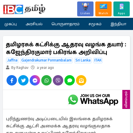
Listen
Watch
Apps
முகப்பு
அரசியல்
பொருளாதாரம்
சமூகம்
இந்தியா
தமிழரசுக் கட்சிக்கு ஆதரவு வழங்க தயார் :
கஜேந்திரகுமார் பகிரங்க அறிவிப்பு
Jaffna
Gajendrakumar Ponnambalam
Sri Lanka
ITAK
By Raghav
a year ago
விளம்பரம்
புரிந்துணர்வு அடிப்படையில் இலங்கை தமிழரசுக்
கட்சிக்கு ஆட்சி அமைக்க ஆதரவு வழங்குவதாக