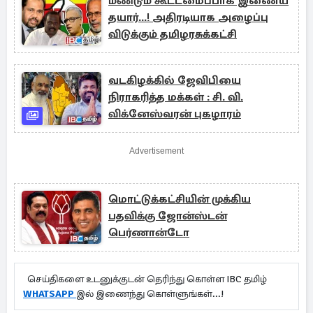
மீண்டும் கூட்டமைப்பாக இணைய
தயார்...! அதிரடியாக அழைப்பு
விடுக்கும் தமிழரசுக்கட்சி
வடகிழக்கில் ஜேவிபியை
நிராகரித்த மக்கள் : சி. வி.
விக்னேஸ்வரன் புகழாரம்
Advertisement
மொட்டுக்கட்சியின் முக்கிய
பதவிக்கு ஜோன்ஸ்டன்
பெர்ணான்டோ
செய்திகளை உடனுக்குடன் தெரிந்து கொள்ள IBC தமிழ்
WHATSAPP
இல் இணைந்து கொள்ளுங்கள்...!