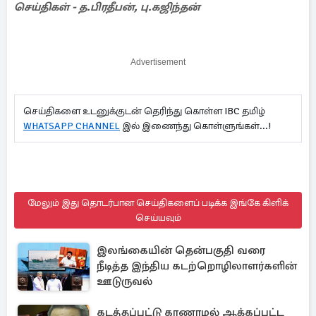
செய்திகள் - த.பிரதீபன், பு.கஜிந்தன்
Advertisement
செய்திகளை உடனுக்குடன் தெரிந்து கொள்ள IBC தமிழ்
WHATSAPP CHANNEL
இல் இணைந்து கொள்ளுங்கள்...!
மேலும் இது தொடர்பான செய்திகளைப் படிக்க இங்கே கிளிக்
செய்யவும்
இலங்கையின் தென்பகுதி வரை
நீடித்த இந்திய கடற்றொழிலாளர்களின்
ஊடுருவல்
கடத்தப்பட்டு காணாமல் ஆக்கப்பட்ட