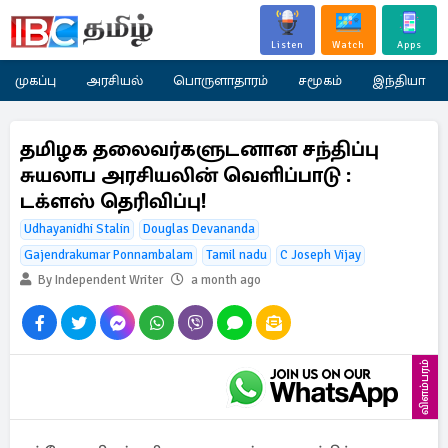
Listen
Watch
Apps
முகப்பு
அரசியல்
பொருளாதாரம்
சமூகம்
இந்தியா
தமிழக தலைவர்களுடனான சந்திப்பு
சுயலாப அரசியலின் வெளிப்பாடு :
டக்ளஸ் தெரிவிப்பு!
Udhayanidhi Stalin
Douglas Devananda
Gajendrakumar Ponnambalam
Tamil nadu
C Joseph Vijay
By Independent Writer
a month ago
விளம்பரம்