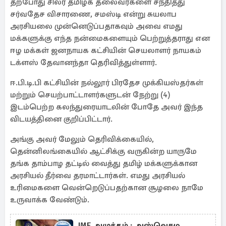
தற்போது சிலர் தமிழக தலைவர்களை சந்தித்து
சர்வதேச விசாரணை, சமஸ்டி என்று சுயலாப
அரசியலை முன்னெடுப்பதாகவும் அவை எமது
மக்களுக்கு எந்த நன்மைகளையும் பெற்றுத்தராது என
ஈழ மக்கள் ஜனநாயக கட்சியின் செயலாளர் நாயகம்
டக்ளஸ் தேவானந்தா தெரிவித்துள்ளார்.
ஈ.பி.டி.பி கட்சியின் நல்லூர் பிரதேச முக்கியஸ்தர்கள்
மற்றும் செயற்பாட்டாளர்களுடன் நேற்று (4)
இடம்பெற்ற கலந்துரையாடலின் போதே அவர் இந்த
விடயத்தினை குறிப்பிட்டார்.
அங்கு அவர் மேலும் தெரிவிக்கையில்,
தென்னிலங்கையில் ஆட்சிக்கு வருகின்ற யாருமே
தங்க தாம்பாழ தட்டில் வைத்து தமிழ் மக்களுக்கான
அரசியல் தீர்வை தரமாட்டார்கள். எமது அரசியல்
உரிமைகளை வென்றெடுப்பதற்கான சூழலை நாமே
உருவாக்க வேண்டும்.
IMF அழுத்தம் : அஸ்வெசும