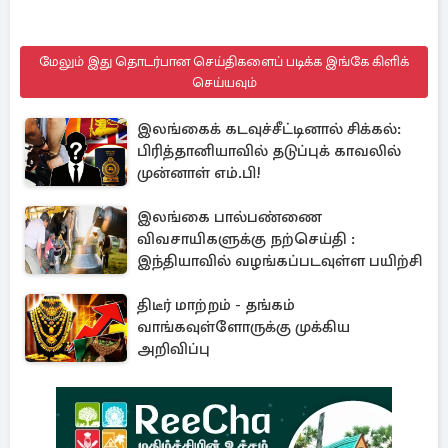
மேலும் இது தொடர்பான செய்திகளைப் படிக்க இங்கே கிளிக்
செய்யவும்
இலங்கைக் கடவுச்சீட்டினால் சிக்கல்:
பிரித்தானியாவில் தடுப்புக் காவலில்
முன்னாள் எம்.பி!
இலங்கை பால்பண்ணை
விவசாயிகளுக்கு நற்செய்தி :
இந்தியாவில் வழங்கப்படவுள்ள பயிற்சி
திடீர் மாற்றம் - தங்கம்
வாங்கவுள்ளோருக்கு முக்கிய
அறிவிப்பு