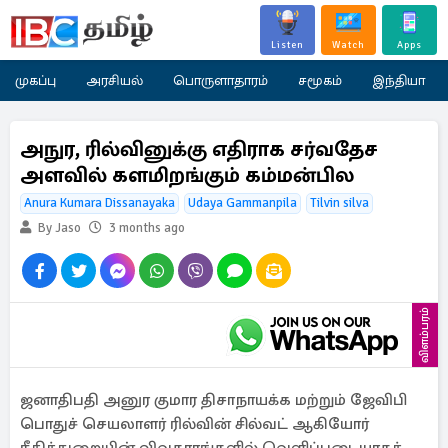
Listen
Watch
Apps
முகப்பு
அரசியல்
பொருளாதாரம்
சமூகம்
இந்தியா
அநுர, ரில்வினுக்கு எதிராக சர்வதேச
அளவில் களமிறங்கும் கம்மன்பில
Anura Kumara Dissanayaka
Udaya Gammanpila
Tilvin silva
By Jaso
3 months ago
விளம்பரம்
ஜனாதிபதி அனுர குமார திசாநாயக்க மற்றும் ஜேவிபி
பொதுச் செயலாளர் ரில்வின் சில்வட் ஆகியோர்