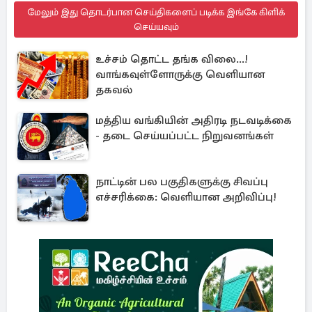
மேலும் இது தொடர்பான செய்திகளைப் படிக்க இங்கே கிளிக்
செய்யவும்
உச்சம் தொட்ட தங்க விலை...!
வாங்கவுள்ளோருக்கு வெளியான
தகவல்
மத்திய வங்கியின் அதிரடி நடவடிக்கை
- தடை செய்யப்பட்ட நிறுவனங்கள்
நாட்டின் பல பகுதிகளுக்கு சிவப்பு
எச்சரிக்கை: வெளியான அறிவிப்பு!