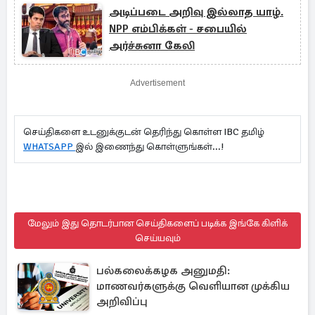
அடிப்படை அறிவு இல்லாத யாழ்.
NPP எம்பிக்கள் - சபையில்
அர்ச்சுனா கேலி
Advertisement
செய்திகளை உடனுக்குடன் தெரிந்து கொள்ள IBC தமிழ்
WHATSAPP
இல் இணைந்து கொள்ளுங்கள்...!
மேலும் இது தொடர்பான செய்திகளைப் படிக்க இங்கே கிளிக்
செய்யவும்
பல்கலைக்கழக அனுமதி:
மாணவர்களுக்கு வெளியான முக்கிய
அறிவிப்பு