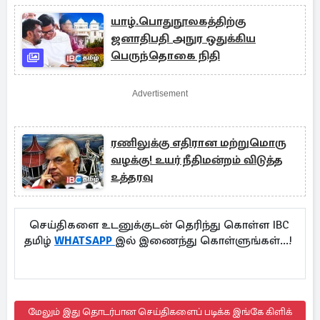
யாழ்.பொதுநூலகத்திற்கு
ஜனாதிபதி அநுர ஒதுக்கிய
பெருந்தொகை நிதி
Advertisement
ரணிலுக்கு எதிரான மற்றுமொரு
வழக்கு! உயர் நீதிமன்றம் விடுத்த
உத்தரவு
செய்திகளை உடனுக்குடன் தெரிந்து கொள்ள IBC
தமிழ்
WHATSAPP
இல் இணைந்து கொள்ளுங்கள்...!
மேலும் இது தொடர்பான செய்திகளைப் படிக்க இங்கே கிளிக்