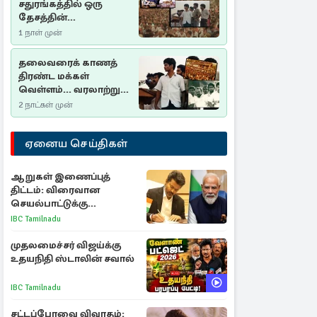
சதுரங்கத்தில் ஒரு
தேசத்தின்
தீர்க்கதரிசனம் :
1 நாள் முன்
சுதுமலை பிரகடனம்
ஒரு வரலாற்றுப் பாடம்
தலைவரைக் காணத்
திரண்ட மக்கள்
வெள்ளம்... வரலாற்றுச்
சிறப்புமிக்க சுதுமலைப்
2 நாட்கள் முன்
பிரகடனம்…
ஏனைய செய்திகள்
ஆறுகள் இணைப்புத்
திட்டம்: விரைவான
செயல்பாட்டுக்கு
பிரதமருக்கு முதலமைச்சர்
IBC Tamilnadu
கடிதம்
முதலமைச்சர் விஜய்க்கு
உதயநிதி ஸ்டாலின் சவால்
IBC Tamilnadu
சட்டப்பேரவை விவாதம்: