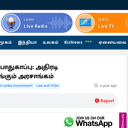
Listen
Watch
Live Radio
Live TV
மூகம்
இந்தியா
உலகம்
BizNews
ஏனையவை
New
ாதுகாப்பு: அதிரடி
கும் அரசாங்கம்
ri Lanka Government
Law and Order
a year ago
Report
விளம்பரம்