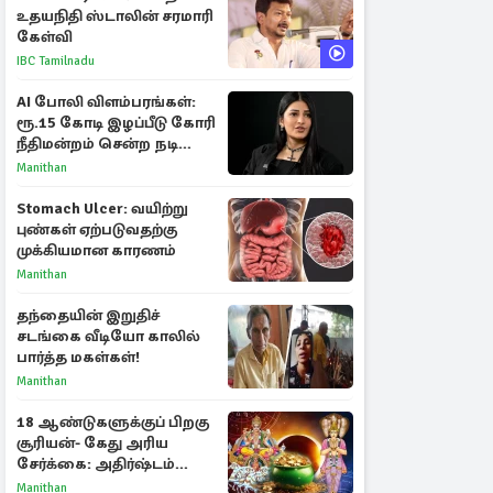
உதயநிதி ஸ்டாலின் சரமாரி
கேள்வி
IBC Tamilnadu
AI போலி விளம்பரங்கள்:
ரூ.15 கோடி இழப்பீடு கோரி
நீதிமன்றம் சென்ற நடிகை
ஸ்ருதி ஹாசன்!
Manithan
Stomach Ulcer: வயிற்று
புண்கள் ஏற்படுவதற்கு
முக்கியமான காரணம்
Manithan
தந்தையின் இறுதிச்
சடங்கை வீடியோ காலில்
பார்த்த மகள்கள்!
Manithan
18 ஆண்டுகளுக்குப் பிறகு
சூரியன்- கேது அரிய
சேர்க்கை: அதிர்ஷ்டம்
பெறும் 3 ராசிகள்!
Manithan