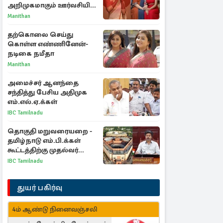
அறிமுகமாகும் ஊர்வசியின்
மகள் தேஜலட்சுமி!
Manithan
தற்கொலை செய்து
கொள்ள எண்ணினேன்-
நடிகை நமீதா
Manithan
அமைச்சர் ஆனந்தை
சந்தித்து பேசிய அதிமுக
எம்.எல்.ஏ.க்கள்
IBC Tamilnadu
தொகுதி மறுவரையறை -
தமிழ்நாடு எம்.பி.க்கள்
கூட்டத்திற்கு முதல்வர்
விஜய் அழைப்பு
IBC Tamilnadu
துயர் பகிர்வு
4ம் ஆண்டு நினைவஞ்சலி