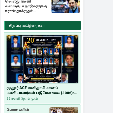
சொல்லுங்கள்!
வளைகுடா நாடுகளுக்கு
ஈரான் தாக்குதல்
எச்சரிக்கை
சிறப்பு கட்டுரைகள்
மூதூர் ACF மனிதாபிமானப்
பணியாளர்கள் படுகொலை (2006):
20 ஆண்டுகளாகியும் நீதி
21 மணி நேரம் முன்
மறுக்கப்பட்ட மனிதாபிமானப்
பேரவலம்
பேரரசுகளின்