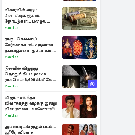
விரைவில் வரும்
பிளாஸ்டிக் ரூபாய்
நோட்டுகள்.., பழைய
காகித நோட்டுகள்
Manithan
செல்லுமா?
ராகு - செவ்வாய்
சேர்க்கையால் உருவான
நவபஞ்சம ராஜயோகம்:
அதிர்ஷ்டம் பெறும் 3
Manithan
ராசிகள்!
நிலவில் விழுந்து
நொறுங்கிய SpaceX
ராக்கெட்: 8,690 கி.மீ வேக
மோதலால் உருவான புதிய
Manithan
பள்ளம்!
விஜய் - சங்கீதா
விவாகரத்து வழக்கு இன்று
விசாரணை - காணொளி
மூலம் ஆஜராக வாய்ப்பு
Manithan
அம்மாவுடன் முதல் படம்...
ஹீரோயினாக