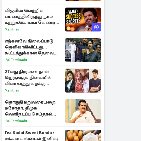
விஜயின் வெற்றிப்
பயணத்திலிருந்து நாம்
கற்றுக்கொள்ள வேண்டிய
முக்கிய 3 விடயங்கள்!
Manithan
ஏற்கனவே நிலைப்பாடு
தெளிவாகிவிட்டது...
கூட்டத்துக்கான தேவை
என்ன? - கனிமொழி
IBC Tamilnadu
விமர்சனம்
27வது திருமண நாள்
நெருங்கும் நிலையில்
விவாகரத்து வழக்கு
வாபஸ்! விஜய்யுடன்
Manithan
மீண்டும் இணைவாரா?
தொகுதி மறுவரையறை
மசோதா: திமுக
வெளிநடப்பு செய்தால்
ஆதரவாகவே கருதப்படும்
IBC Tamilnadu
– அமைச்சர் நிர்மல்குமார்
Tea Kadai Sweet Bonda :
டீக்கடை ஸ்டைல் இனிப்பு