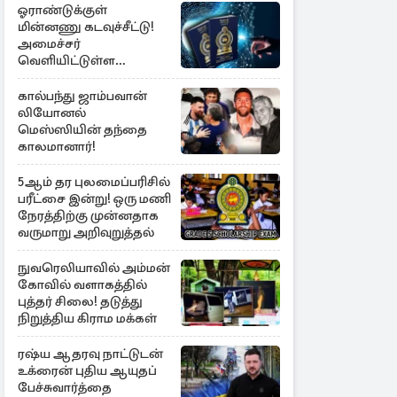
ஓராண்டுக்குள்
மின்னணு கடவுச்சீட்டு!
அமைச்சர்
வெளியிட்டுள்ள
அறிவிப்பு
கால்பந்து ஜாம்பவான்
லியோனல்
மெஸ்ஸியின் தந்தை
காலமானார்!
5ஆம் தர புலமைப்பரிசில்
பரீட்சை இன்று! ஒரு மணி
நேரத்திற்கு முன்னதாக
வருமாறு அறிவுறுத்தல்
நுவரெலியாவில் அம்மன்
கோவில் வளாகத்தில்
புத்தர் சிலை! தடுத்து
நிறுத்திய கிராம மக்கள்
ரஷ்ய ஆதரவு நாட்டுடன்
உக்ரைன் புதிய ஆயுதப்
பேச்சுவார்த்தை