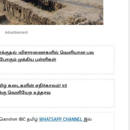
Advertisement
 தாக்குதல் :விசாரணைகளில் வெளியான பல
போகும் முக்கிய புள்ளிகள்
தமிழ் கடைகளின் எதிர்காலம்! 40
க்கு வெளியேற உத்தரவு
 கொள்ள IBC தமிழ்
WHATSAPP CHANNEL
இல்