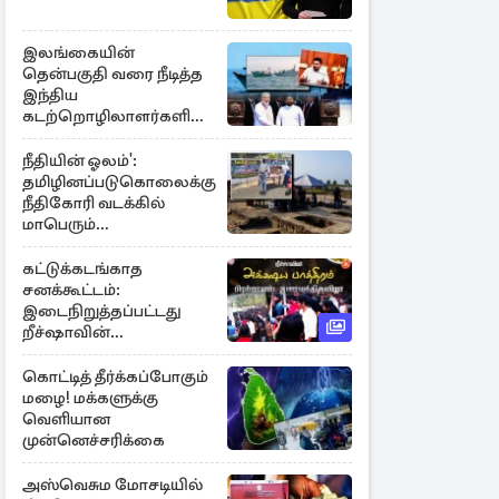
இலங்கையின்
தென்பகுதி வரை நீடித்த
இந்திய
கடற்றொழிலாளர்களின்
ஊடுருவல்
நீதியின் ஓலம்':
தமிழினப்படுகொலைக்கு
நீதிகோரி வடக்கில்
மாபெரும்
கவனயீர்ப்புப்போராட்டம்
கட்டுக்கடங்காத
சனக்கூட்டம்:
இடைநிறுத்தப்பட்டது
றீச்ஷாவின்
உணவுத்திருவிழா!
கொட்டித் தீர்க்கப்போகும்
மழை! மக்களுக்கு
வெளியான
முன்னெச்சரிக்கை
அஸ்வெசும மோசடியில்