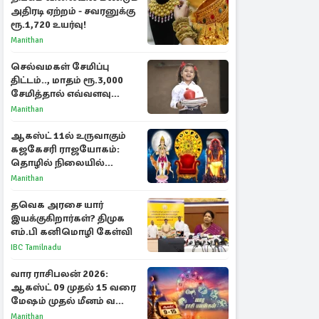
அதிரடி ஏற்றம் - சவரனுக்கு
ரூ.1,720 உயர்வு!
Manithan
செல்வமகள் சேமிப்பு
திட்டம்.., மாதம் ரூ.3,000
சேமித்தால் எவ்வளவு
கிடைக்கும்?
Manithan
ஆகஸ்ட் 11ல் உருவாகும்
கஜகேசரி ராஜயோகம்:
தொழில் நிலையில்
அதிர்ஷ்டம் பெறும் 3
Manithan
ராசிகள்!
தவெக அரசை யார்
இயக்குகிறார்கள்? திமுக
எம்.பி கனிமொழி கேள்வி
IBC Tamilnadu
வார ராசிபலன் 2026:
ஆகஸ்ட் 09 முதல் 15 வரை
மேஷம் முதல் மீனம் வரை
முழு பலன்கள்
Manithan