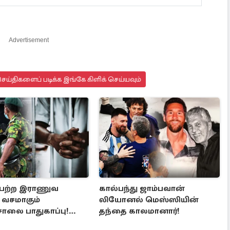
Advertisement
ய்திகளைப் படிக்க இங்கே கிளிக் செய்யவும்
பெற்ற இராணுவ
கால்பந்து ஜாம்பவான்
் வசமாகும்
லியோனல் மெஸ்ஸியின்
சாலை பாதுகாப்பு!
தந்தை காலமானார்!
த்தின் முக்கிய முடிவு