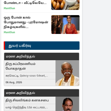
போண்டா – வீட்டிலேயே
செய்வது எப்படி?
Manithan
ஒரு போன் கால்
போதுமானது - புரமோஷன்
நிகழ்வுகளில்
பங்கேற்காதது குறித்து
Manithan
நயன்தாரா ஓபன் டாக்!
துயர் பகிர்வு
மரண அறிவித்தல்
திரு சுப்பிரமணியம்
யோகநாதன்
கரவெட்டி, Quincy-sous-Sénart,
France
06 Aug, 2026
மரண அறிவித்தல்
திரு சிவலிங்கம் கனகசபை
யாழ் நெடுந்தீவு 12ம் வட்டாரம்,