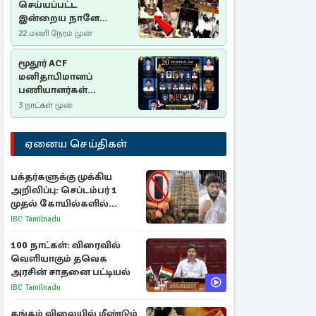
செய்யப்பட்ட
இன்றைய நாளே
செம்மணி
22 மணி நேரம் முன்
இனப்படுகொலை
தினம்…!
மூதூர் ACF
மனிதாபிமானப்
பணியாளர்கள்
படுகொலை (2006): 20
3 நாட்கள் முன்
ஆண்டுகளாகியும் நீதி
மறுக்கப்பட்ட
ஏனைய செய்திகள்
மனிதாபிமானப்
பேரவலம்
பக்தர்களுக்கு முக்கிய
அறிவிப்பு: செப்டம்பர் 1
முதல் கோயில்களில்
மொபைலுக்கு தடை!
IBC Tamilnadu
100 நாட்கள்: விரைவில்
வெளியாகும் தவெக
அரசின் சாதனை பட்டியல்
IBC Tamilnadu
தங்கம் விலையில் மீண்டும்