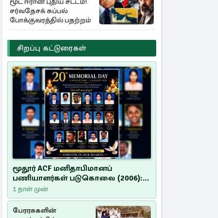
மூட ஈரான் புதிய சட்டம்!
சர்வதேசக் கப்பல்
போக்குவரத்தில் பதற்றம்
சிறப்பு கட்டுரைகள்
மூதூர் ACF மனிதாபிமானப்
பணியாளர்கள் படுகொலை (2006):
20 ஆண்டுகளாகியும் நீதி
1 நாள் முன்
மறுக்கப்பட்ட மனிதாபிமானப்
பேரவலம்
பேரரசுகளின்