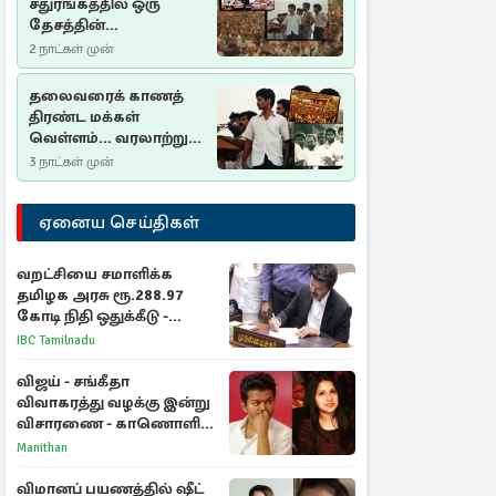
சதுரங்கத்தில் ஒரு
தேசத்தின்
தீர்க்கதரிசனம் :
2 நாட்கள் முன்
சுதுமலை பிரகடனம்
ஒரு வரலாற்றுப் பாடம்
தலைவரைக் காணத்
திரண்ட மக்கள்
வெள்ளம்... வரலாற்றுச்
சிறப்புமிக்க சுதுமலைப்
3 நாட்கள் முன்
பிரகடனம்…
ஏனைய செய்திகள்
வறட்சியை சமாளிக்க
தமிழக அரசு ரூ.288.97
கோடி நிதி ஒதுக்கீடு -
வெளியான அரசாணை
IBC Tamilnadu
விஜய் - சங்கீதா
விவாகரத்து வழக்கு இன்று
விசாரணை - காணொளி
மூலம் ஆஜராக வாய்ப்பு
Manithan
விமானப் பயணத்தில் ஷீட்