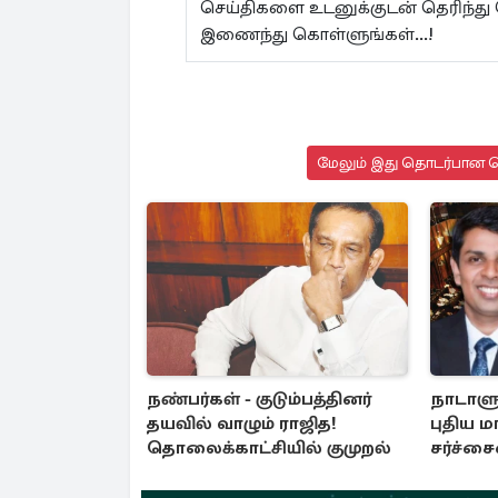
செய்திகளை உடனுக்குடன் தெரிந்து
இணைந்து கொள்ளுங்கள்...!
மேலும் இது தொடர்பான செ
நண்பர்கள் - குடும்பத்தினர்
நாடாளு
தயவில் வாழும் ராஜித!
புதிய ம
தொலைக்காட்சியில் குமுறல்
சர்ச்ச
அர்ச்ச