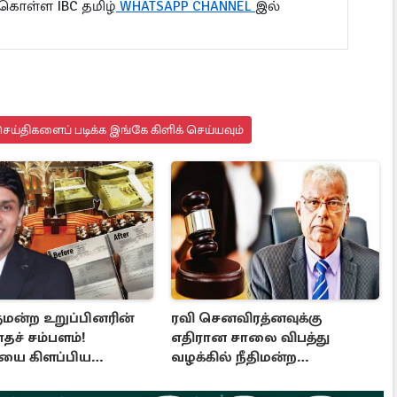
 கொள்ள IBC தமிழ்
WHATSAPP CHANNEL
இல்
ய்திகளைப் படிக்க இங்கே கிளிக் செய்யவும்
மன்ற உறுப்பினரின்
ரவி செனவிரத்னவுக்கு
ாதச் சம்பளம்!
எதிரான சாலை விபத்து
ையை கிளப்பிய
வழக்கில் நீதிமன்ற
ுனாவின் அறிக்கை
இடைக்கால தடை உத்தரவு!