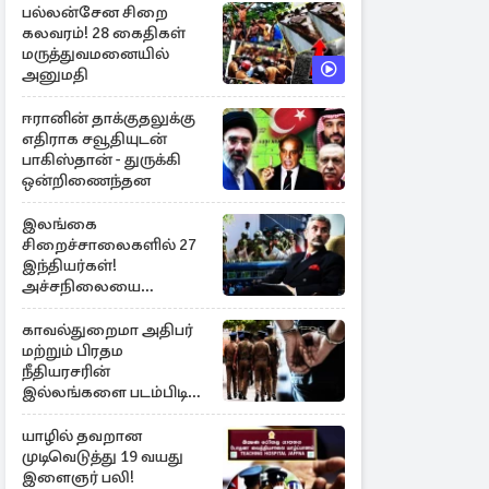
பல்லன்சேன சிறை
கலவரம்! 28 கைதிகள்
மருத்துவமனையில்
அனுமதி
ஈரானின் தாக்குதலுக்கு
எதிராக சவூதியுடன்
பாகிஸ்தான் - துருக்கி
ஒன்றிணைந்தன
இலங்கை
சிறைச்சாலைகளில் 27
இந்தியர்கள்!
அச்சநிலையை
மையப்படுத்தி
ஜெயசங்கர் அறிக்கை
காவல்துறைமா அதிபர்
மற்றும் பிரதம
நீதியரசரின்
இல்லங்களை படம்பிடித்த
சந்தேக நபர் கைது!
யாழில் தவறான
முடிவெடுத்து 19 வயது
இளைஞர் பலி!