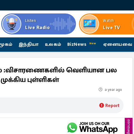
Listen
Watch
Live Radio
Live TV
மூகம்
இந்தியா
உலகம்
BizNews
ஏனையவை
New
ுதல் :விசாரணைகளில் வெளியான பல
முக்கிய புள்ளிகள்
a year ago
Report
விளம்பரம்