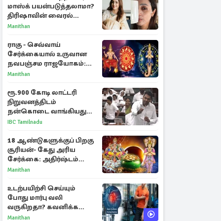
மாஸ்க் பயன்படுத்தலாமா?
திரிஷாவின் வைரல்
செல்ஃபிக்கு மருத்துவர்
Manithan
விளக்கம்
ராகு - செவ்வாய்
சேர்க்கையால் உருவான
நவபஞ்சம ராஜயோகம்:
அதிர்ஷ்டம் பெறும் 3
Manithan
ராசிகள்!
ரூ.900 கோடி லாட்டரி
நிறுவனத்திடம்
நன்கொடை வாங்கியது
ஏன்? உதயநிதி - ஆதவ்
IBC Tamilnadu
விவாதம்
18 ஆண்டுகளுக்குப் பிறகு
சூரியன்- கேது அரிய
சேர்க்கை: அதிர்ஷ்டம்
பெறும் 3 ராசிகள்!
Manithan
உடற்பயிற்சி செய்யும்
போது மார்பு வலி
வருகிறதா? கவனிக்க
வேண்டிய எச்சரிக்கை
Manithan