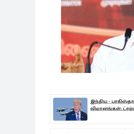
இந்திய - பாகிஸ்தான
விமானங்கள்: ட்ரம்ப