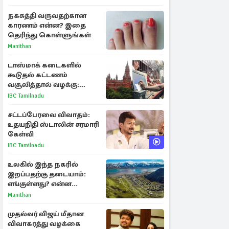
அறிகுறிகள்
நகசுத்தி வருவதற்கான
காரணம் என்ன? இதை
தெரிந்து கொள்ளுங்கள்
Manithan
டாஸ்மாக் கடைகளில்
கூடுதல் கட்டணம்
வசூலித்தால் வழக்கு:
சென்னை உயர்நீதிமன்றம்
IBC Tamilnadu
உத்தரவு
சட்டப்பேரவை விவாதம்:
உதயநிதி ஸ்டாலின் சரமாரி
கேள்வி
IBC Tamilnadu
உலகில் இந்த நகரில்
இறப்பதற்கு தடையாம்:
எங்குள்ளது? என்ன
காரணம் தெரியுமா?
Manithan
முதல்வர் விஜய் மீதான
விவாகரத்து வழக்கை