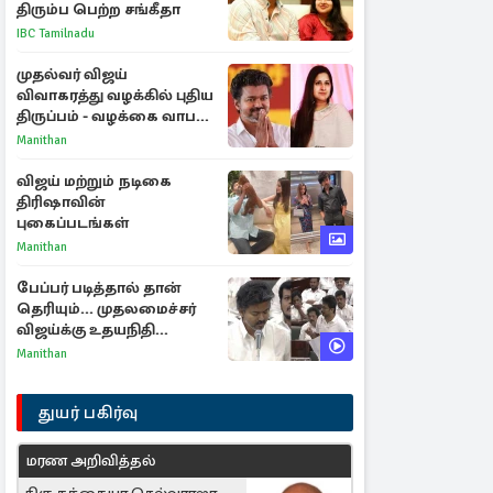
திரும்ப பெற்ற சங்கீதா
IBC Tamilnadu
முதல்வர் விஜய்
விவாகரத்து வழக்கில் புதிய
திருப்பம் - வழக்கை வாபஸ்
பெற்ற சங்கீதா!
Manithan
விஜய் மற்றும் நடிகை
திரிஷாவின்
புகைப்படங்கள்
Manithan
பேப்பர் படித்தால் தான்
தெரியும்... முதலமைச்சர்
விஜய்க்கு உதயநிதி
ஸ்டாலின் பதிலடி
Manithan
துயர் பகிர்வு
மரண அறிவித்தல்