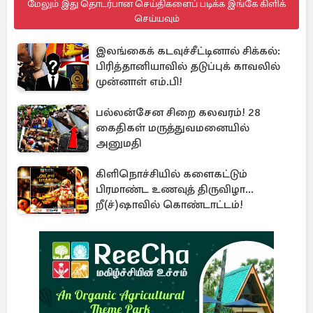
மேலும் இது தொடர்பான செய்திகளைப் படிக்க இங்கே கிளிக்
செய்யவும்
இலங்கைக் கடவுச்சீட்டினால் சிக்கல்:
பிரித்தானியாவில் தடுப்புக் காவலில்
முன்னாள் எம்.பி!
பல்லன்சேன சிறை கலவரம்! 28
கைதிகள் மருத்துவமனையில்
அனுமதி
கிளிநொச்சியில் களைகட்டும்
பிரமாண்ட உணவுத் திருவிழா...
றீ(ச்)ஷாவில் கொண்டாட்டம்!