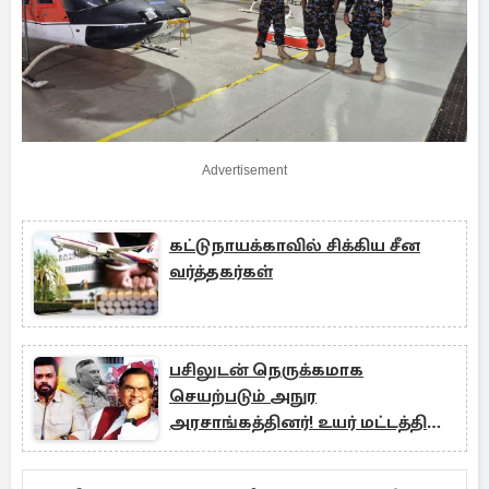
Advertisement
கட்டுநாயக்காவில் சிக்கிய சீன
வர்த்தகர்கள்
பசிலுடன் நெருக்கமாக
செயற்படும் அநுர
அரசாங்கத்தினர்! உயர் மட்டத்தில்
வழங்கப்பட்ட அறிவுரை