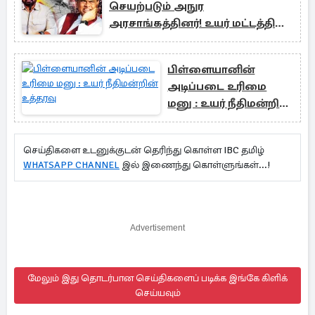
செயற்படும் அநுர
அரசாங்கத்தினர்! உயர் மட்டத்தில்
வழங்கப்பட்ட அறிவுரை
பிள்ளையானின்
அடிப்படை உரிமை
மனு : உயர் நீதிமன்றின்
உத்தரவு
செய்திகளை உடனுக்குடன் தெரிந்து கொள்ள IBC தமிழ்
WHATSAPP CHANNEL
இல் இணைந்து கொள்ளுங்கள்...!
Advertisement
மேலும் இது தொடர்பான செய்திகளைப் படிக்க இங்கே கிளிக்
செய்யவும்