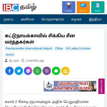
Listen
Watch
Apps
முகப்பு
அரசியல்
பொருளாதாரம்
சமூகம்
இந்தியா
கட்டுநாயக்காவில் சிக்கிய சீன
வர்த்தகர்கள்
Bandaranaike International Airport
China
Sri Lanka Customs
Arrest
By Jaso
2 months ago
விளம்பரம்
சுமார் 2 கோடி ரூபாவுக்கும் அதிக பெறுமதியான