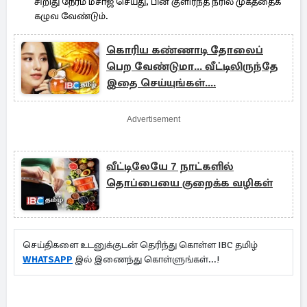
சிறிது நேரம் மசாஜ் செய்து, பின் குளிர்ந்த நீரில் முகத்தைக்
கழுவ வேண்டும்.
கொரிய கண்ணாடி தோலைப்
பெற வேண்டுமா... வீட்டிலிருந்தே
இதை செய்யுங்கள்....
Advertisement
வீட்டிலேயே 7 நாட்களில்
தொப்பையை குறைக்க வழிகள்
செய்திகளை உடனுக்குடன் தெரிந்து கொள்ள IBC தமிழ்
WHATSAPP
இல் இணைந்து கொள்ளுங்கள்...!