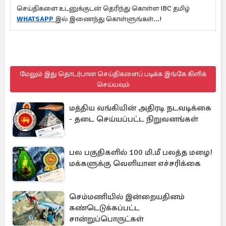
செய்திகளை உடனுக்குடன் தெரிந்து கொள்ள IBC தமிழ்
WHATSAPP
இல் இணைந்து கொள்ளுங்கள்...!
மேலும் இது தொடர்பான செய்திகளைப் படிக்க இங்கே கிளிக்
செய்யவும்
மத்திய வங்கியின் அதிரடி நடவடிக்கை
- தடை செய்யப்பட்ட நிறுவனங்கள்
பல பகுதிகளில் 100 மி.மீ பலத்த மழை!
மக்களுக்கு வெளியான எச்சரிக்கை
செம்மணியில் இன்றையதினம்
கண்டெடுக்கப்பட்ட
சான்றுப்பொருட்கள்