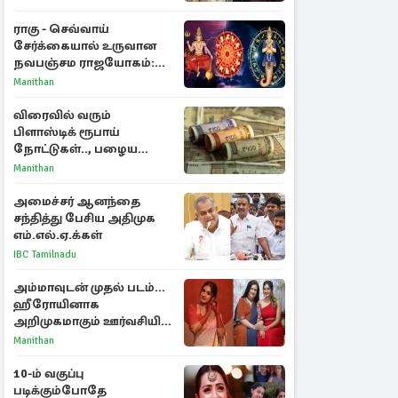
ராகு - செவ்வாய்
சேர்க்கையால் உருவான
நவபஞ்சம ராஜயோகம்:
அதிர்ஷ்டம் பெறும் 3
Manithan
ராசிகள்!
விரைவில் வரும்
பிளாஸ்டிக் ரூபாய்
நோட்டுகள்.., பழைய
காகித நோட்டுகள்
Manithan
செல்லுமா?
அமைச்சர் ஆனந்தை
சந்தித்து பேசிய அதிமுக
எம்.எல்.ஏ.க்கள்
IBC Tamilnadu
அம்மாவுடன் முதல் படம்...
ஹீரோயினாக
அறிமுகமாகும் ஊர்வசியின்
மகள் தேஜலட்சுமி!
Manithan
10-ம் வகுப்பு
படிக்கும்போதே