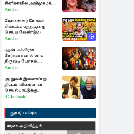
சினிமாவில் அறிமுகமான
த்ரிஷா! உண்மையை
Manithan
பகிர்ந்த இயக்குநர் பிரவீன்
காந்தி
கோடீஸ்வர யோகம்
கிடைக்க எந்த பூஜை
செய்ய வேண்டும்?
Manithan
புதன்–சுக்கிரன்
சேர்க்கையால் லாப
திருஷ்டி யோகம்:
அதிர்ஷ்டம் பெறும் டாப் 3
Manithan
ராசிகள்!
ஆறுகள் இணைப்புத்
திட்டம்: விரைவான
செயல்பாட்டுக்கு
பிரதமருக்கு முதலமைச்சர்
IBC Tamilnadu
கடிதம்
துயர் பகிர்வு
மரண அறிவித்தல்