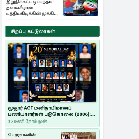
இறுதிக்கட்ட ஒப்பந்தம்!
தலைகீழான
மத்தியகிழக்கின் முக்கிய
பங்கு குறியீடுகள்
சிறப்பு கட்டுரைகள்
மூதூர் ACF மனிதாபிமானப்
பணியாளர்கள் படுகொலை (2006):
20 ஆண்டுகளாகியும் நீதி
13 மணி நேரம் முன்
மறுக்கப்பட்ட மனிதாபிமானப்
பேரவலம்
பேரரசுகளின்