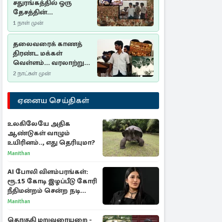
சதுரங்கத்தில் ஒரு
தேசத்தின்
தீர்க்கதரிசனம் :
1 நாள் முன்
சுதுமலை பிரகடனம்
ஒரு வரலாற்றுப் பாடம்
தலைவரைக் காணத்
திரண்ட மக்கள்
வெள்ளம்... வரலாற்றுச்
சிறப்புமிக்க சுதுமலைப்
2 நாட்கள் முன்
பிரகடனம்…
ஏனைய செய்திகள்
உலகிலேயே அதிக
ஆண்டுகள் வாழும்
உயிரினம்.., எது தெரியுமா?
Manithan
AI போலி விளம்பரங்கள்:
ரூ.15 கோடி இழப்பீடு கோரி
நீதிமன்றம் சென்ற நடிகை
ஸ்ருதி ஹாசன்!
Manithan
தொகுதி மறுவரையறை -