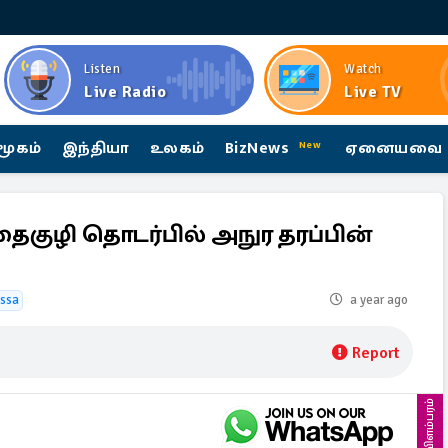
Listen
Watch
Live Radio
Live TV
மூகம்
இந்தியா
உலகம்
BizNews
ஏனையவை
New
தைகுழி தொடர்பில் அநுர தரப்பின்
issa
a year ago
Report
விளம்பரம்