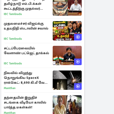
தமிழ்நாடு எம்.பி.க்கள்
கூட்டத்திற்கு முதல்வர்
விஜய் அழைப்பு
IBC Tamilnadu
முதலமைச்சர் விஜய்க்கு
உதயநிதி ஸ்டாலின் சவால்
IBC Tamilnadu
சட்டப்பேரவையில்
வேளாண் பட்ஜெட் தாக்கல்
IBC Tamilnadu
நிலவில் விழுந்து
நொறுங்கிய SpaceX
ராக்கெட்: 8,690 கி.மீ வேக
மோதலால் உருவான புதிய
Manithan
பள்ளம்!
தந்தையின் இறுதிச்
சடங்கை வீடியோ காலில்
பார்த்த மகள்கள்!
Manithan