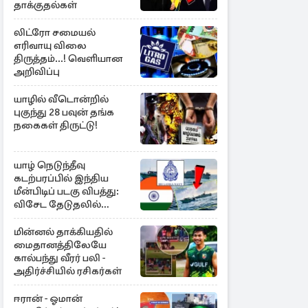
தாக்குதல்கள்
லிட்ரோ சமையல்
எரிவாயு விலை
திருத்தம்...! வெளியான
அறிவிப்பு
யாழில் வீடொன்றில்
புகுந்து 28 பவுன் தங்க
நகைகள் திருட்டு!
யாழ் நெடுந்தீவு
கடற்பரப்பில் இந்திய
மீன்பிடிப் படகு விபத்து:
விசேட தேடுதலில்
இலங்கை கடற்படை
மின்னல் தாக்கியதில்
மைதானத்திலேயே
கால்பந்து வீரர் பலி -
அதிர்ச்சியில் ரசிகர்கள்
ஈரான் - ஓமான்