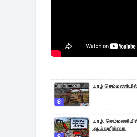
யாழ் செம்மணியில
யாழ். செம்மணியில
ஆய்வறிக்கை