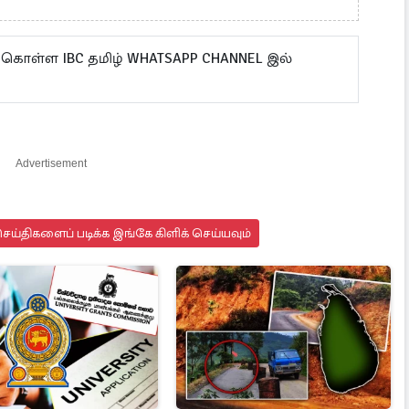
 கொள்ள IBC தமிழ் WHATSAPP CHANNEL இல்
Advertisement
ய்திகளைப் படிக்க இங்கே கிளிக் செய்யவும்