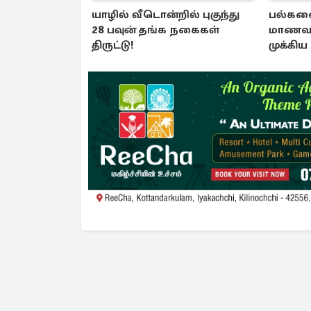
யாழில் வீடொன்றில் புகுந்து
பல்கல
28 பவுன் தங்க நகைகள்
மாணவர
திருட்டு!
முக்கிய