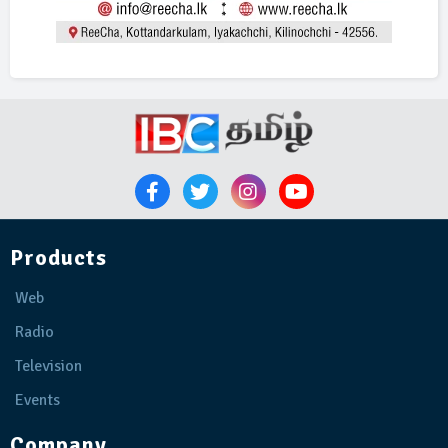
Products
Web
Radio
Television
Events
Company