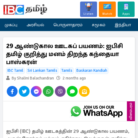
Listen
Watch
Apps
முகப்பு
அரசியல்
பொருளாதாரம்
சமூகம்
இந்தியா
29 ஆண்டுகால ஊடகப் பயணம்: ஐபிசி
தமிழ் குறித்து மனம் திறந்த கந்தையா
பாஸ்கரன்
IBC Tamil
Sri Lankan Tamils
Tamils
Baskaran Kandiah
By Shalini Balachandran
2 months ago
விளம்பரம்
ஐபிசி (IBC) தமிழ் ஊடகத்தின் 29 ஆண்டுகால பயணம்,