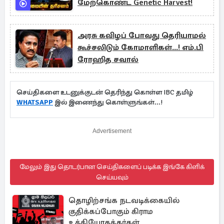
மேற்கொண்ட Genetic Harvest!
அரசு கவிழப் போவது தெரியாமல்
கூச்சலிடும் கோமாளிகள்...! எம்.பி
ரோஹித சவால்
செய்திகளை உடனுக்குடன் தெரிந்து கொள்ள IBC தமிழ்
WHATSAPP
இல் இணைந்து கொள்ளுங்கள்...!
Advertisement
மேலும் இது தொடர்பான செய்திகளைப் படிக்க இங்கே கிளிக்
செய்யவும்
தொழிற்சங்க நடவடிக்கையில்
குதிக்கப்போகும் கிராம
உத்தியோகத்தர்கள்