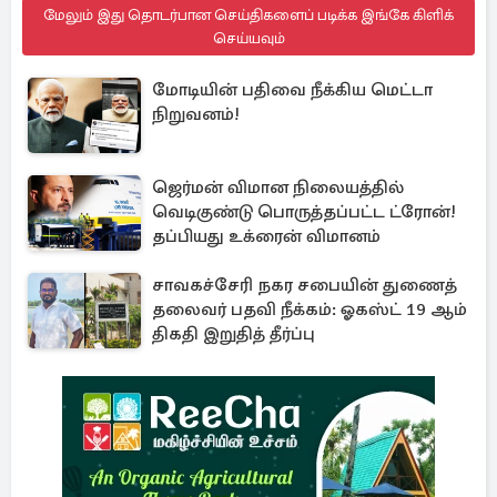
மேலும் இது தொடர்பான செய்திகளைப் படிக்க இங்கே கிளிக்
செய்யவும்
மோடியின் பதிவை நீக்கிய மெட்டா
நிறுவனம்!
ஜெர்மன் விமான நிலையத்தில்
வெடிகுண்டு பொருத்தப்பட்ட ட்ரோன்!
தப்பியது உக்ரைன் விமானம்
சாவகச்சேரி நகர சபையின் துணைத்
தலைவர் பதவி நீக்கம்: ஓகஸ்ட் 19 ஆம்
திகதி இறுதித் தீர்ப்பு