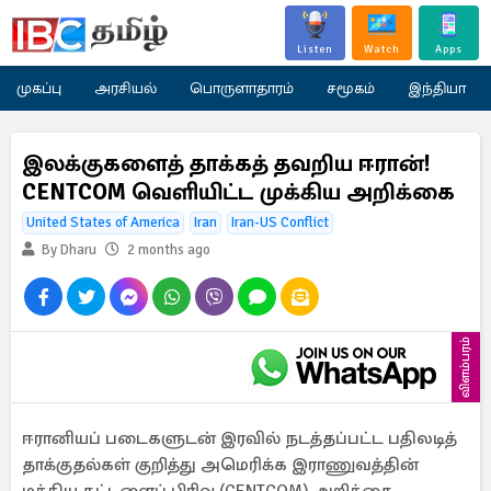
Listen
Watch
Apps
முகப்பு
அரசியல்
பொருளாதாரம்
சமூகம்
இந்தியா
இலக்குகளைத் தாக்கத் தவறிய ஈரான்!
CENTCOM வெளியிட்ட முக்கிய அறிக்கை
United States of America
Iran
Iran-US Conflict
By Dharu
2 months ago
விளம்பரம்
ஈரானியப் படைகளுடன் இரவில் நடத்தப்பட்ட பதிலடித்
தாக்குதல்கள் குறித்து அமெரிக்க இராணுவத்தின்