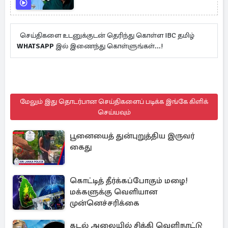
செய்திகளை உடனுக்குடன் தெரிந்து கொள்ள IBC தமிழ்
WHATSAPP
இல் இணைந்து கொள்ளுங்கள்...!
மேலும் இது தொடர்பான செய்திகளைப் படிக்க இங்கே கிளிக்
செய்யவும்
பூனையைத் துன்புறுத்திய இருவர்
கைது
கொட்டித் தீர்க்கப்போகும் மழை!
மக்களுக்கு வெளியான
முன்னெச்சரிக்கை
கடல் அலையில் சிக்கி வெளிநாட்டு