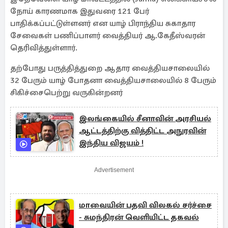
நோய் காரணமாக இதுவரை 121 பேர்
பாதிக்கப்பட்டுள்ளனர் என யாழ் பிராந்திய சுகாதார
சேவைகள் பணிப்பாளர் வைத்தியர் ஆ.கேதீஸ்வரன்
தெரிவித்துள்ளார்.
தற்போது பருத்தித்துறை ஆதார வைத்தியசாலையில்
32 பேரும் யாழ் போதனா வைத்தியசாலையில் 8 பேரும்
சிகிச்சைபெற்று வருகின்றனர்
இலங்கையில் சீனாவின் அரசியல்
ஆட்டத்திற்கு வித்திட்ட அநுரவின்
இந்திய விஜயம் !
Advertisement
மாவையின் பதவி விலகல் சர்ச்சை
- சுமந்திரன் வெளியிட்ட தகவல்