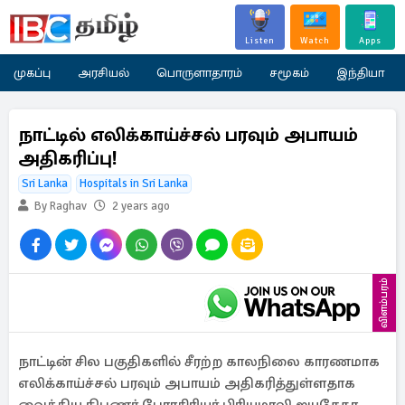
Listen
Watch
Apps
முகப்பு
அரசியல்
பொருளாதாரம்
சமூகம்
இந்தியா
நாட்டில் எலிக்காய்ச்சல் பரவும் அபாயம்
அதிகரிப்பு!
Sri Lanka
Hospitals in Sri Lanka
By Raghav
2 years ago
விளம்பரம்
நாட்டின் சில பகுதிகளில் சீரற்ற காலநிலை காரணமாக
எலிக்காய்ச்சல் பரவும் அபாயம் அதிகரித்துள்ளதாக