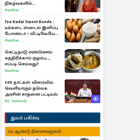
நிகழ்வுகளில்
பங்கேற்காதது குறித்து
Manithan
நயன்தாரா ஓபன் டாக்!
Tea Kadai Sweet Bonda :
டீக்கடை ஸ்டைல் இனிப்பு
போண்டா – வீட்டிலேயே
செய்வது எப்படி?
Manithan
செட்டிநாடு எண்ணெய்
கத்திரிக்காய் குழம்பு..,
எப்படி செய்வது?
Manithan
100 நாட்கள்: விரைவில்
வெளியாகும் தவெக
அரசின் சாதனை பட்டியல்
IBC Tamilnadu
துயர் பகிர்வு
4ம் ஆண்டு நினைவஞ்சலி