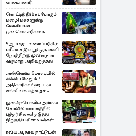
காலமானார்!
கொட்டித் தீர்க்கப்போகும்
மழை! மக்களுக்கு
வெளியான
முன்னெச்சரிக்கை
5ஆம் தர புலமைப்பரிசில்
பரீட்சை இன்று! ஒரு மணி
நேரத்திற்கு முன்னதாக
வருமாறு அறிவுறுத்தல்
அஸ்வெசும மோசடியில்
சிக்கிய மேலும் 2
அதிகாரிகள்! ஹட்டன்
கல்வி வலயத்தைச்
சேர்ந்த 6 ஆசிரியர்கள்
குறித்து விசாரணை
நுவரெலியாவில் அம்மன்
கோவில் வளாகத்தில்
புத்தர் சிலை! தடுத்து
நிறுத்திய கிராம மக்கள்
ரஷ்ய ஆதரவு நாட்டுடன்