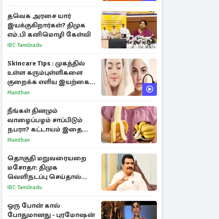
தவெக அரசை யார்
இயக்குகிறார்கள்? திமுக
எம்.பி கனிமொழி கேள்வி
IBC Tamilnadu
Skincare Tips : முகத்தில்
உள்ள கரும்புள்ளிகளை
குறைக்க எளிய இயற்கை
வழிகள்!
Manithan
நீங்கள் தினமும்
வாழைப்பழம் சாப்பிடும்
நபரா? கட்டாயம் இதை
தெரிந்து கொள்ளுங்கள்
Manithan
தொகுதி மறுவரையறை
மசோதா: திமுக
வெளிநடப்பு செய்தால்
ஆதரவாகவே கருதப்படும்
IBC Tamilnadu
– அமைச்சர் நிர்மல்குமார்
ஒரு போன் கால்
போதுமானது - புரமோஷன்