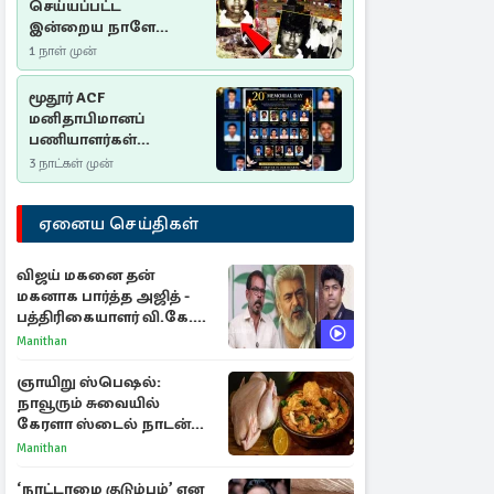
செய்யப்பட்ட
இன்றைய நாளே
செம்மணி
1 நாள் முன்
இனப்படுகொலை
தினம்…!
மூதூர் ACF
மனிதாபிமானப்
பணியாளர்கள்
படுகொலை (2006): 20
3 நாட்கள் முன்
ஆண்டுகளாகியும் நீதி
மறுக்கப்பட்ட
ஏனைய செய்திகள்
மனிதாபிமானப்
பேரவலம்
விஜய் மகனை தன்
மகனாக பார்த்த அஜித் -
பத்திரிகையாளர் வி.கே.
சுந்தர் ஓபன் டாக்!
Manithan
ஞாயிறு ஸ்பெஷல்:
நாவூரும் சுவையில்
கேரளா ஸ்டைல் நாடன்
சிக்கன் குழம்பு ரெசிபி!
Manithan
‘நாட்டாமை குடும்பம்’ என