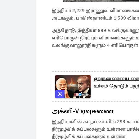
இந்தியா 2,229 இராணுவ விமானங்களை
அடங்கும், பாகிஸ்தானிடம் 1,399 வி
அத்தோடு, இந்தியா 899 உலங்குவான
எரிபொருள் நிரப்பும் விமானங்களும
உலங்குவானூர்திகளும் 4 எரிபொருள் 
ஏவுகணையை கையிலெ
உச்சம் தொடும் பதற்
அக்னி-V ஏவுகணை
இந்தியாவின் கடற்படையில் 293 கப்பல்
நீர்மூழ்கிக் கப்பல்களும் உள்ளன.பாக
நீர்மூழ்கிக் கப்பல்களும் உள்ளன.