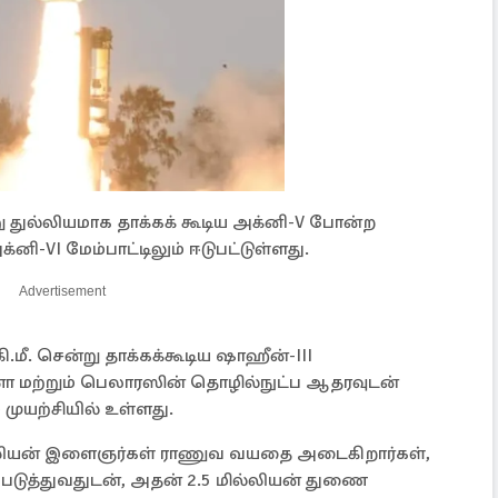
்று துல்லியமாக தாக்கக் கூடிய அக்னி-V போன்ற
VI மேம்பாட்டிலும் ஈடுபட்டுள்ளது.
Advertisement
.மீ. சென்று தாக்கக்கூடிய ஷாஹீன்-III
ா மற்றும் பெலாரஸின் தொழில்நுட்ப ஆதரவுடன்
 முயற்சியில் உள்ளது.
ல்லியன் இளைஞர்கள் ராணுவ வயதை அடைகிறார்கள்,
படுத்துவதுடன், அதன் 2.5 மில்லியன் துணை