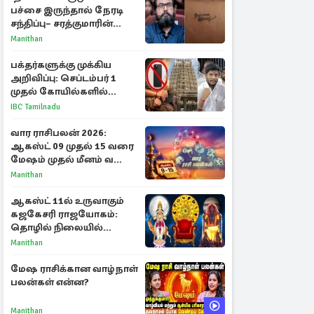
பச்சை இருந்தால் நேரடி
சந்திப்பு– சரத்குமாரின்
புதிய யோசனை
Manithan
பக்தர்களுக்கு முக்கிய
அறிவிப்பு: செப்டம்பர் 1
முதல் கோயில்களில்
மொபைலுக்கு தடை!
IBC Tamilnadu
வார ராசிபலன் 2026:
ஆகஸ்ட் 09 முதல் 15 வரை
மேஷம் முதல் மீனம் வரை
முழு பலன்கள்
Manithan
ஆகஸ்ட் 11ல் உருவாகும்
கஜகேசரி ராஜயோகம்:
தொழில் நிலையில்
அதிர்ஷ்டம் பெறும் 3
Manithan
ராசிகள்!
மேஷ ராசிக்கான வாழ்நாள்
பலன்கள் என்ன?
Manithan