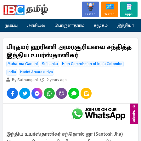
Listen
Watch
Apps
முகப்பு
அரசியல்
பொருளாதாரம்
சமூகம்
இந்தியா
பிரதமர் ஹரிணி அமரசூரியவை சந்தித்த
இந்திய உயர்ஸ்தானிகர்
Mahatma Gandhi
Sri Lanka
High Commission of India Colombo
India
Harini Amarasuriya
By Sathangani
2 years ago
விளம்பரம்
இந்திய உயர்ஸ்தானிகர் சந்தோஸ் ஜா (Santosh Jha)