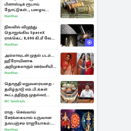
பிளாஸ்டிக் ரூபாய்
நோட்டுகள்.., பழைய
காகித நோட்டுகள்
Manithan
செல்லுமா?
நிலவில் விழுந்து
நொறுங்கிய SpaceX
ராக்கெட்: 8,690 கி.மீ வேக
மோதலால் உருவான புதிய
Manithan
பள்ளம்!
அம்மாவுடன் முதல் படம்...
ஹீரோயினாக
அறிமுகமாகும் ஊர்வசியின்
மகள் தேஜலட்சுமி!
Manithan
தொகுதி மறுவரையறை -
தமிழ்நாடு எம்.பி.க்கள்
கூட்டத்திற்கு முதல்வர்
விஜய் அழைப்பு
IBC Tamilnadu
ராகு - செவ்வாய்
சேர்க்கையால் உருவான
நவபஞ்சம ராஜயோகம்:
அதிர்ஷ்டம் பெறும் 3
Manithan