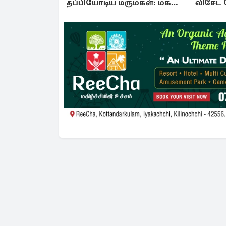
தப்பியோடிய மருமகள்: மகன்
விசேட 
கொழும்பில்...!
கடற்ப