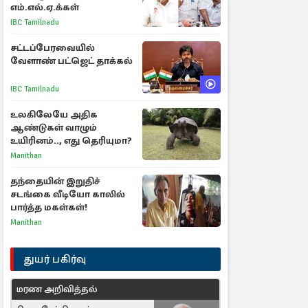
எம்.எல்.ஏ.க்கள்
IBC Tamilnadu
சட்டப்பேரவையில்
வேளாண் பட்ஜெட் தாக்கல்
IBC Tamilnadu
உலகிலேயே அதிக
ஆண்டுகள் வாழும்
உயிரினம்.., எது தெரியுமா?
Manithan
தந்தையின் இறுதிச்
சடங்கை வீடியோ காலில்
பார்த்த மகள்கள்!
Manithan
துயர் பகிர்வு
மரண அறிவித்தல்