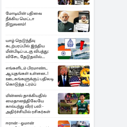
மோடியின் பதிவை
நீக்கிய மெட்டா
நிறுவனம்!
யாழ் நெடுந்தீவு
கடற்பரப்பில் இந்திய
மீன்பிடிப் படகு விபத்து:
விசேட தேடுதலில்
இலங்கை கடற்படை
எங்களிடம் பிரமாண்ட
ஆயுதங்கள் உள்ளன..!
ஊடகங்களுக்குப் பதிலடி
கொடுத்த ட்ரம்ப்
மின்னல் தாக்கியதில்
மைதானத்திலேயே
கால்பந்து வீரர் பலி -
அதிர்ச்சியில் ரசிகர்கள்
ஈரான் - ஓமான்