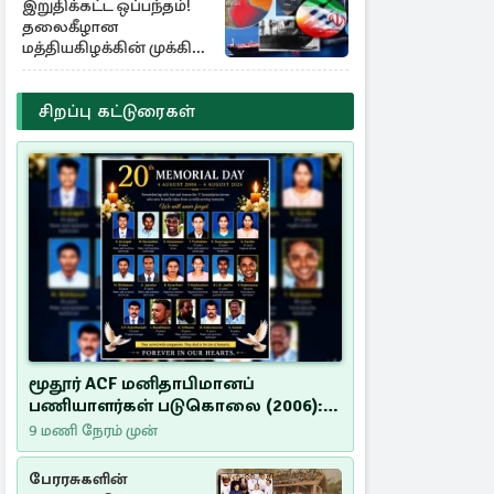
இறுதிக்கட்ட ஒப்பந்தம்!
தலைகீழான
மத்தியகிழக்கின் முக்கிய
பங்கு குறியீடுகள்
சிறப்பு கட்டுரைகள்
மூதூர் ACF மனிதாபிமானப்
பணியாளர்கள் படுகொலை (2006):
20 ஆண்டுகளாகியும் நீதி
9 மணி நேரம் முன்
மறுக்கப்பட்ட மனிதாபிமானப்
பேரவலம்
பேரரசுகளின்