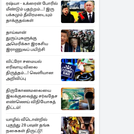
ரஷ்யா - உக்ரைன் போரில்
மீண்டும் பதற்றம்...! இரு
பக்கமும் தீவிரமடையும்
தாக்குதல்கள்
தாய்வான்
துருப்புகளுக்கு
அமெரிக்கா இரகசிய
இராணுவப் பயிற்சி
லிட்ரோ சமையல்
எரிவாயு விலை
திருத்தம்...! வெளியான
அறிவிப்பு
திருகோணமலையை
இலக்குவைத்து சர்வதேச
எண்ணெய் விநியோகத்
திட்டம்!
யாழில் வீடொன்றில்
புகுந்து 28 பவுன் தங்க
நகைகள் திருட்டு!