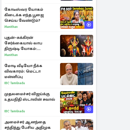
ராசிகள்!
கோடீஸ்வர யோகம்
கிடைக்க எந்த பூஜை
செய்ய வேண்டும்?
Manithan
புதன்–சுக்கிரன்
சேர்க்கையால் லாப
திருஷ்டி யோகம்:
அதிர்ஷ்டம் பெறும் டாப் 3
Manithan
ராசிகள்!
மோடி வீடியோ நீக்க
விவகாரம்: மெட்டா
மன்னிப்பு
IBC Tamilnadu
முதலமைச்சர் விஜய்க்கு
உதயநிதி ஸ்டாலின் சவால்
IBC Tamilnadu
அமைச்சர் ஆனந்தை
சந்தித்து பேசிய அதிமுக