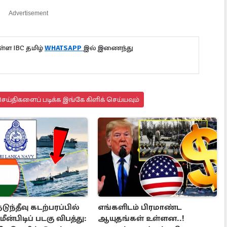
Advertisement
்ள IBC தமிழ்
WHATSAPP
இல் இணைந்து
ய்திகளைப் படிக்க இங்கே கிளிக் செய்யவும்
டுந்தீவு கடற்பரப்பில்
எங்களிடம் பிரமாண்ட
ீன்பிடிப் படகு விபத்து:
ஆயுதங்கள் உள்ளன..!