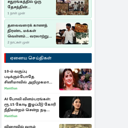
சதுரங்கத்தில் ஒரு
தேசத்தின்
தீர்க்கதரிசனம் :
1 நாள் முன்
சுதுமலை பிரகடனம்
ஒரு வரலாற்றுப் பாடம்
தலைவரைக் காணத்
திரண்ட மக்கள்
வெள்ளம்... வரலாற்றுச்
சிறப்புமிக்க சுதுமலைப்
2 நாட்கள் முன்
பிரகடனம்…
ஏனைய செய்திகள்
10-ம் வகுப்பு
படிக்கும்போதே
சினிமாவில் அறிமுகமான
த்ரிஷா! உண்மையை
Manithan
பகிர்ந்த இயக்குநர் பிரவீன்
காந்தி
AI போலி விளம்பரங்கள்:
ரூ.15 கோடி இழப்பீடு கோரி
நீதிமன்றம் சென்ற நடிகை
ஸ்ருதி ஹாசன்!
Manithan
விரைவில் வரும்