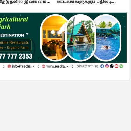
தேடுதலில் இலங்கை
ஊடகங்களுக்குப் பதிலடி
டை
கொடுத்த ட்ரம்ப்