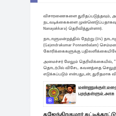
விசாரணைகளை துரிதப்படுத்தவும், அ
நடவடிக்கைகளை முன்னெடுப்பதாகவும
Nanayakkara) தெரிவித்துள்ளார்.
நாடாளுமன்றத்தில் நேற்று (04) நாட
(Gajendrakumar Ponnambalam) செம்
கோரிக்கைகளுக்கு பதிலளிக்கையிலே
அமைச்சர் மேலும் தெரிவிக்கையில், ”
தொடர்பில் விசேட கவனத்தை செலுத்த
எடுக்கப்படும் என்பதுடன், துரிதமாக
மண்ணுக்குள் மறைந
புறந்தள்ளும் அரசு
கஜேந்திரகுமார் சுட்டிக்காட்ட