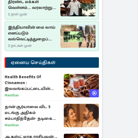
திரண்ட மக்கள்
வெள்ளம்... வரலாற்றுச்
சிறப்புமிக்க சுதுமலைப்
1 நாள் முன்
பிரகடனம்…
இந்தியாவின் மை லாய்
எனப்படும்
வல்வெட்டித்துறைப்
படுகொலை…
2 நாட்கள் முன்
ஏனைய செய்திகள்
Health Benefits Of
Cinnamon :
இலவங்கப்பட்டையின்
மருத்துவ குணங்களும்
Manithan
ஆரோக்கிய
நன்மைகளும்!
நான் சூர்யாவை விட 3
மடங்கு அதிகம்
சம்பாதித்தேன்- நடிகை
ஜோதிகா
Manithan
ஆகஸ்ட் மாத ராசிபலன்..,