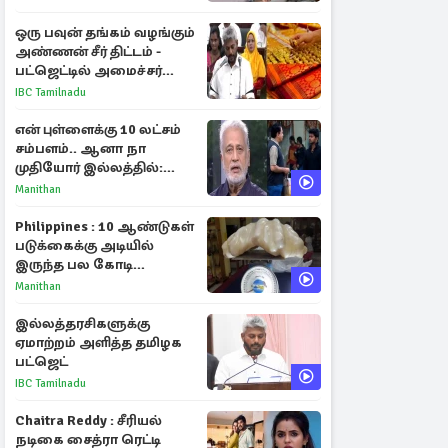
ஒரு பவுன் தங்கம் வழங்கும்
அண்ணன் சீர் திட்டம் -
பட்ஜெட்டில் அமைச்சர்
மரிய வில்சன் அறிவிப்பு!
IBC Tamilnadu
என் புள்ளைக்கு 10 லட்சம்
சம்பளம்.. ஆனா நா
முதியோர் இல்லத்தில்:
நடிகரின் கண்ணீர் பேட்டி
Manithan
Philippines : 10 ஆண்டுகள்
படுக்கைக்கு அடியில்
இருந்த பல கோடி
மதிப்புள்ள அரிய முத்து!
Manithan
இல்லத்தரசிகளுக்கு
ஏமாற்றம் அளித்த தமிழக
பட்ஜெட்
IBC Tamilnadu
Chaitra Reddy : சீரியல்
நடிகை சைத்ரா ரெட்டி