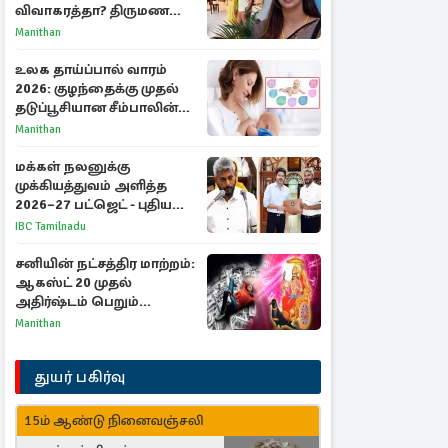
விவாகரத்தா? திருமண
புகைப்படங்களை நீக்கம்
Manithan
உலக தாய்ப்பால் வாரம்
2026: குழந்தைக்கு முதல்
தடுப்பூசியான சீம்பாலின்
முக்கியத்துவம்!
Manithan
மக்கள் நலனுக்கு
முக்கியத்துவம் அளித்த
2026–27 பட்ஜெட் - புதிய
நலத்திட்டங்கள்
IBC Tamilnadu
என்னென்ன?
சனியின் நட்சத்திர மாற்றம்:
ஆகஸ்ட் 20 முதல்
அதிர்ஷ்டம் பெறும்
ராசிகள்!
Manithan
துயர் பகிர்வு
15ம் ஆண்டு நினைவஞ்சலி