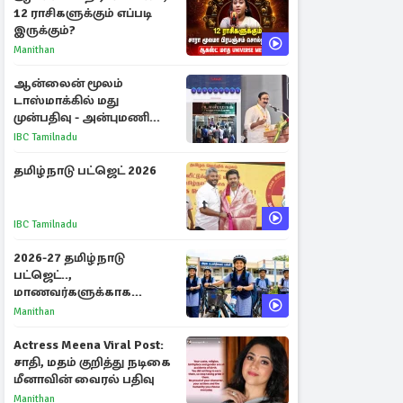
12 ராசிகளுக்கும் எப்படி
இருக்கும்?
Manithan
ஆன்லைன் மூலம்
டாஸ்மாக்கில் மது
முன்பதிவு - அன்புமணி
ராமதாஸ் எதிர்ப்பு
IBC Tamilnadu
தமிழ்நாடு பட்ஜெட் 2026
IBC Tamilnadu
2026-27 தமிழ்நாடு
பட்ஜெட்..,
மாணவர்களுக்காக
வெளியான முக்கிய
Manithan
அறிவிப்புகள்
Actress Meena Viral Post:
சாதி, மதம் குறித்து நடிகை
மீனாவின் வைரல் பதிவு
Manithan