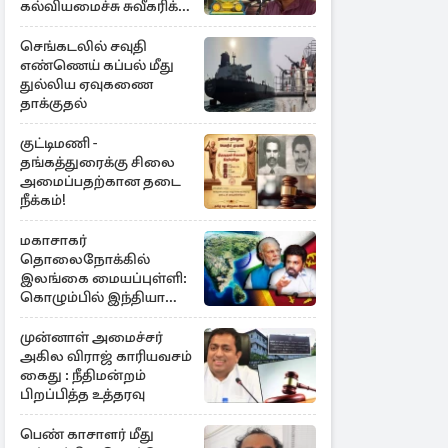
கல்வியமைச்சு சுவீகரிக்க
சட்டமில்லை :
கிடைத்தது வெற்றி
செங்கடலில் சவுதி
எண்ணெய் கப்பல் மீது
துல்லிய ஏவுகணை
தாக்குதல்
குட்டிமணி -
தங்கத்துரைக்கு சிலை
அமைப்பதற்கான தடை
நீக்கம்!
மகாசாகர்
தொலைநோக்கில்
இலங்கை மையப்புள்ளி:
கொழும்பில் இந்தியா
அழுத்தம்
முன்னாள் அமைச்சர்
அகில விராஜ் காரியவசம்
கைது : நீதிமன்றம்
பிறப்பித்த உத்தரவு
பெண் காசாளர் மீது