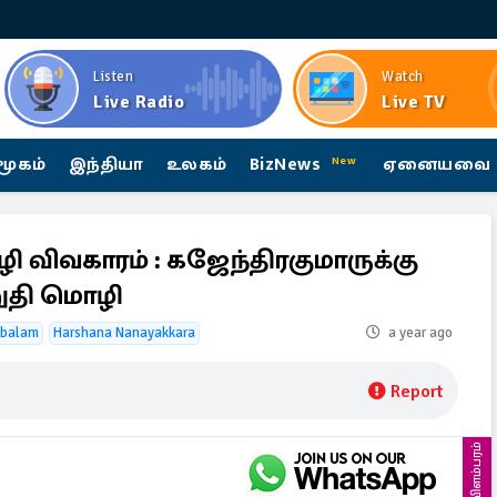
Listen
Watch
Live Radio
Live TV
மூகம்
இந்தியா
உலகம்
BizNews
ஏனையவை
New
 விவகாரம் : கஜேந்திரகுமாருக்கு
றுதி மொழி
mbalam
Harshana Nanayakkara
a year ago
Report
விளம்பரம்