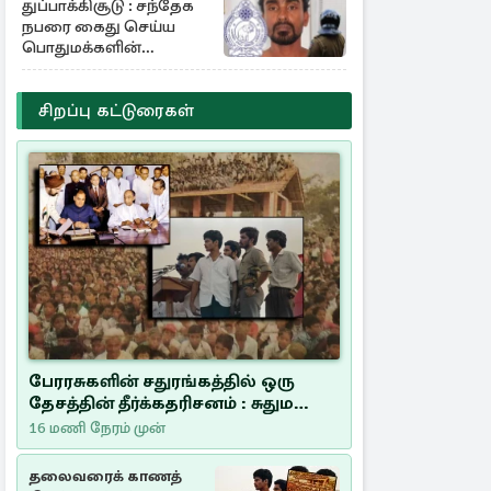
துப்பாக்கிசூடு : சந்தேக
நபரை கைது செய்ய
பொதுமக்களின்
உதவியை நாடும்
காவல்துறை
சிறப்பு கட்டுரைகள்
பேரரசுகளின் சதுரங்கத்தில் ஒரு
தேசத்தின் தீர்க்கதரிசனம் : சுதுமலை
பிரகடனம் ஒரு வரலாற்றுப் பாடம்
16 மணி நேரம் முன்
தலைவரைக் காணத்