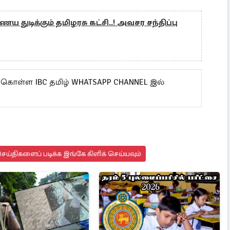
ைய துடிக்கும் தமிழரசு கட்சி..! அவசர சந்திப்பு
 கொள்ள IBC தமிழ் WHATSAPP CHANNEL இல்
ய்திகளைப் படிக்க இங்கே கிளிக் செய்யவும்