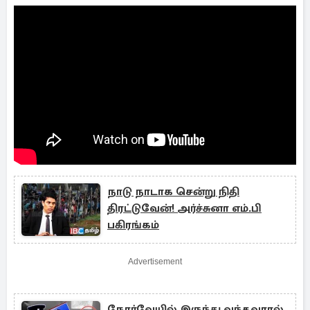
நாடு நாடாக சென்று நிதி
திரட்டுவேன்! அர்ச்சுனா எம்.பி
பகிரங்கம்
Advertisement
நோர்வேயில் இருந்து வந்தவரால்