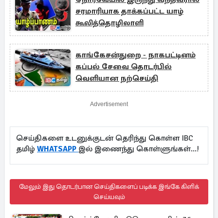
சரமாரியாக தாக்கப்பட்ட யாழ்
கூலித்தொழிலாளி
காங்கேசன்துறை - நாகபட்டினம்
கப்பல் சேவை தொடர்பில்
வெளியான நற்செய்தி
Advertisement
செய்திகளை உடனுக்குடன் தெரிந்து கொள்ள IBC
தமிழ்
WHATSAPP
இல் இணைந்து கொள்ளுங்கள்...!
மேலும் இது தொடர்பான செய்திகளைப் படிக்க இங்கே கிளிக்
செய்யவும்