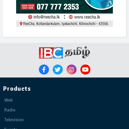
Products
Web
Radio
Television