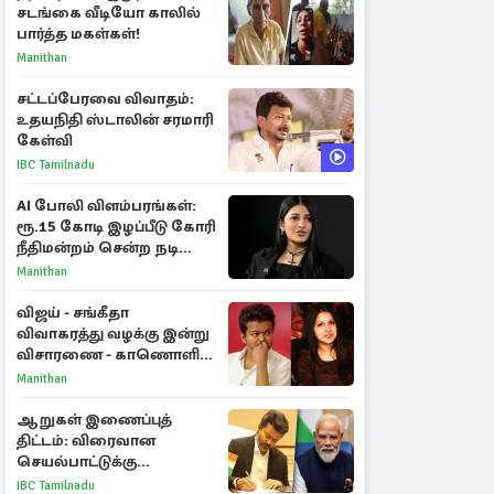
சடங்கை வீடியோ காலில்
பார்த்த மகள்கள்!
Manithan
சட்டப்பேரவை விவாதம்:
உதயநிதி ஸ்டாலின் சரமாரி
கேள்வி
IBC Tamilnadu
AI போலி விளம்பரங்கள்:
ரூ.15 கோடி இழப்பீடு கோரி
நீதிமன்றம் சென்ற நடிகை
ஸ்ருதி ஹாசன்!
Manithan
விஜய் - சங்கீதா
விவாகரத்து வழக்கு இன்று
விசாரணை - காணொளி
மூலம் ஆஜராக வாய்ப்பு
Manithan
ஆறுகள் இணைப்புத்
திட்டம்: விரைவான
செயல்பாட்டுக்கு
பிரதமருக்கு முதலமைச்சர்
IBC Tamilnadu