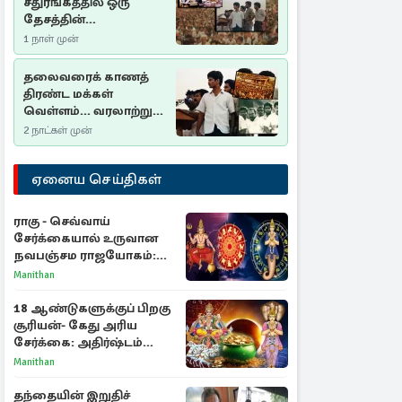
சதுரங்கத்தில் ஒரு
தேசத்தின்
தீர்க்கதரிசனம் :
1 நாள் முன்
சுதுமலை பிரகடனம்
ஒரு வரலாற்றுப் பாடம்
தலைவரைக் காணத்
திரண்ட மக்கள்
வெள்ளம்... வரலாற்றுச்
சிறப்புமிக்க சுதுமலைப்
2 நாட்கள் முன்
பிரகடனம்…
ஏனைய செய்திகள்
ராகு - செவ்வாய்
சேர்க்கையால் உருவான
நவபஞ்சம ராஜயோகம்:
அதிர்ஷ்டம் பெறும் 3
Manithan
ராசிகள்!
18 ஆண்டுகளுக்குப் பிறகு
சூரியன்- கேது அரிய
சேர்க்கை: அதிர்ஷ்டம்
பெறும் 3 ராசிகள்!
Manithan
தந்தையின் இறுதிச்