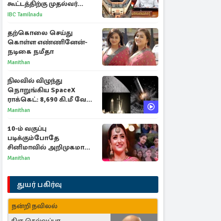
கூட்டத்திற்கு முதல்வர்
விஜய் அழைப்பு
IBC Tamilnadu
தற்கொலை செய்து
கொள்ள எண்ணினேன்-
நடிகை நமீதா
Manithan
நிலவில் விழுந்து
நொறுங்கிய SpaceX
ராக்கெட்: 8,690 கி.மீ வேக
மோதலால் உருவான புதிய
Manithan
பள்ளம்!
10-ம் வகுப்பு
படிக்கும்போதே
சினிமாவில் அறிமுகமான
த்ரிஷா! உண்மையை
Manithan
பகிர்ந்த இயக்குநர் பிரவீன்
காந்தி
துயர் பகிர்வு
நன்றி நவிலல்
திரு செல்லப்பா