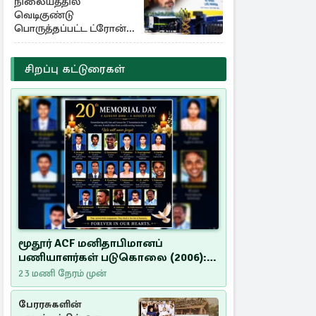
நிலையத்தில்
வெடிகுண்டு
பொருத்தப்பட்ட ட்ரோன்!
தப்பியது உக்ரைன்
விமானம்
சிறப்பு கட்டுரைகள்
மூதூர் ACF மனிதாபிமானப்
பணியாளர்கள் படுகொலை (2006):
20 ஆண்டுகளாகியும் நீதி
23 மணி நேரம் முன்
மறுக்கப்பட்ட மனிதாபிமானப்
பேரவலம்
பேரரசுகளின்