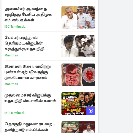
கடிதம்
அமைச்சர் ஆனந்தை
சந்தித்து பேசிய அதிமுக
எம்.எல்.ஏ.க்கள்
IBC Tamilnadu
பேப்பர் படித்தால்
தெரியும்...விஜயின்
கருத்துக்கு உதயநிதி
பதிலடி - பேரவையில்
Manithan
அனல் பறந்த விவாதம்
Stomach Ulcer: வயிற்று
புண்கள் ஏற்படுவதற்கு
முக்கியமான காரணம்
Manithan
முதலமைச்சர் விஜய்க்கு
உதயநிதி ஸ்டாலின் சவால்
IBC Tamilnadu
தொகுதி மறுவரையறை -
தமிழ்நாடு எம்.பி.க்கள்