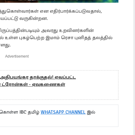
்துகொள்வார்கள் என எதிர்பார்க்கப்படுவதால்,
யப்பட்டு வருகின்றன.
ருப்பத்தின்படியும் அவரது உறவினர்களின்
உள்ள புகழ்பெற்ற இமாம் ரெசா புனிதத் தலத்தில்
்ளது.
Advertisement
அதிபயங்கர தாக்குதல்! ஏவப்பட்ட
ன ட்ரோன்கள் - ஏவுகணைகள்
 கொள்ள IBC தமிழ்
WHATSAPP CHANNEL
இல்