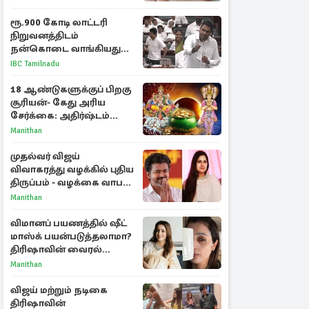
ரூ.900 கோடி லாட்டரி
நிறுவனத்திடம்
நன்கொடை வாங்கியது
ஏன்? உதயநிதி - ஆதவ்
IBC Tamilnadu
விவாதம்
18 ஆண்டுகளுக்குப் பிறகு
சூரியன்- கேது அரிய
சேர்க்கை: அதிர்ஷ்டம்
பெறும் 3 ராசிகள்!
Manithan
முதல்வர் விஜய்
விவாகரத்து வழக்கில் புதிய
திருப்பம் - வழக்கை வாபஸ்
பெற்ற சங்கீதா!
Manithan
விமானப் பயணத்தில் ஷீட்
மாஸ்க் பயன்படுத்தலாமா?
திரிஷாவின் வைரல்
செல்ஃபிக்கு மருத்துவர்
Manithan
விளக்கம்
விஜய் மற்றும் நடிகை
திரிஷாவின்