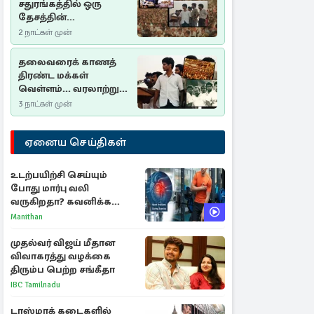
சதுரங்கத்தில் ஒரு
தேசத்தின்
தீர்க்கதரிசனம் :
2 நாட்கள் முன்
சுதுமலை பிரகடனம்
ஒரு வரலாற்றுப் பாடம்
தலைவரைக் காணத்
திரண்ட மக்கள்
வெள்ளம்... வரலாற்றுச்
சிறப்புமிக்க சுதுமலைப்
3 நாட்கள் முன்
பிரகடனம்…
ஏனைய செய்திகள்
உடற்பயிற்சி செய்யும்
போது மார்பு வலி
வருகிறதா? கவனிக்க
வேண்டிய எச்சரிக்கை
Manithan
அறிகுறிகள்
முதல்வர் விஜய் மீதான
விவாகரத்து வழக்கை
திரும்ப பெற்ற சங்கீதா
IBC Tamilnadu
டாஸ்மாக் கடைகளில்