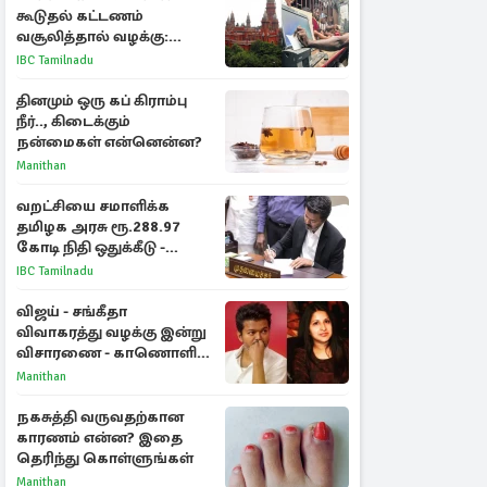
கூடுதல் கட்டணம்
வசூலித்தால் வழக்கு:
சென்னை உயர்நீதிமன்றம்
IBC Tamilnadu
உத்தரவு
தினமும் ஒரு கப் கிராம்பு
நீர்.., கிடைக்கும்
நன்மைகள் என்னென்ன?
Manithan
வறட்சியை சமாளிக்க
தமிழக அரசு ரூ.288.97
கோடி நிதி ஒதுக்கீடு -
வெளியான அரசாணை
IBC Tamilnadu
விஜய் - சங்கீதா
விவாகரத்து வழக்கு இன்று
விசாரணை - காணொளி
மூலம் ஆஜராக வாய்ப்பு
Manithan
நகசுத்தி வருவதற்கான
காரணம் என்ன? இதை
தெரிந்து கொள்ளுங்கள்
Manithan