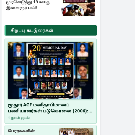
முடிவெடுத்து 19 வயது
இளைஞர் பலி!
சிறப்பு கட்டுரைகள்
மூதூர் ACF மனிதாபிமானப்
பணியாளர்கள் படுகொலை (2006):
20 ஆண்டுகளாகியும் நீதி
1 நாள் முன்
மறுக்கப்பட்ட மனிதாபிமானப்
பேரவலம்
பேரரசுகளின்