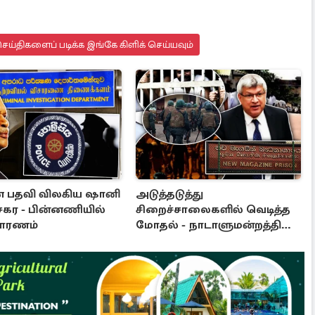
ய்திகளைப் படிக்க இங்கே கிளிக் செய்யவும்
ன பதவி விலகிய ஷானி
அடுத்தடுத்து
ர - பின்னணியில்
சிறைச்சாலைகளில் வெடித்த
காரணம்
மோதல் - நாடாளுமன்றத்தில்
சலசலப்பு: அரசுக்கு அழுத்தம்