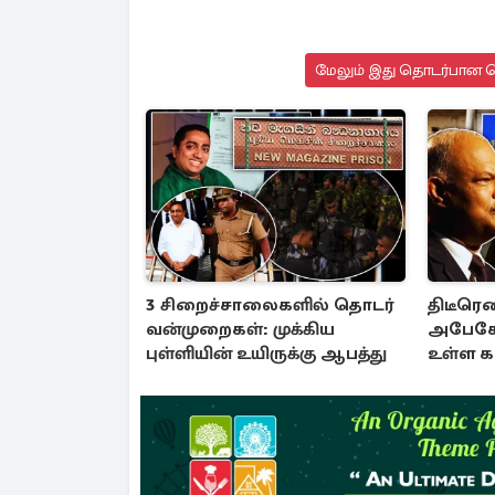
மேலும் இது தொடர்பான செ
3 சிறைச்சாலைகளில் தொடர்
திடீரெ
வன்முறைகள்: முக்கிய
அபேசேக
புள்ளியின் உயிருக்கு ஆபத்து
உள்ள 