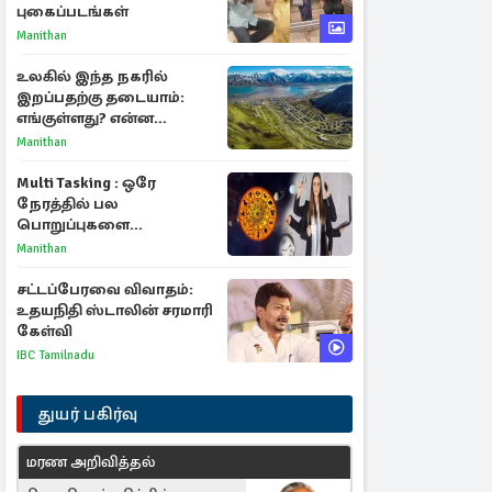
புகைப்படங்கள்
Manithan
உலகில் இந்த நகரில்
இறப்பதற்கு தடையாம்:
எங்குள்ளது? என்ன
காரணம் தெரியுமா?
Manithan
Multi Tasking : ஒரே
நேரத்தில் பல
பொறுப்புகளை
கையாளும் டாப் 3 ராசிகள்!
Manithan
சட்டப்பேரவை விவாதம்:
உதயநிதி ஸ்டாலின் சரமாரி
கேள்வி
IBC Tamilnadu
துயர் பகிர்வு
மரண அறிவித்தல்