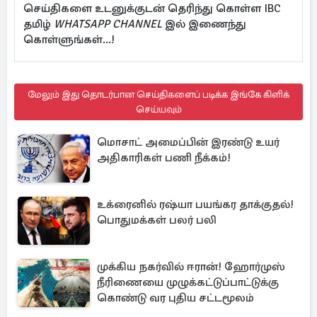
செய்திகளை உடனுக்குடன் தெரிந்து கொள்ள IBC
தமிழ்
WHATSAPP CHANNEL
இல் இணைந்து
கொள்ளுங்கள்...!
மேலும் இது தொடர்பான செய்திகளைப் படிக்க இங்கே கிளிக்
செய்யவும்
மொசாட் அமைப்பின் இரண்டு உயர்
அதிகாரிகள் பணி நீக்கம்!
உக்ரைனில் ரஷ்யா பயங்கர தாக்குதல்!
பொதுமக்கள் பலர் பலி
முக்கிய நகர்வில் ஈரான்! ஹோர்முஸ்
நீரிணையை முழுக்கட்டுப்பாட்டுக்கு
கொண்டு வர புதிய சட்டமூலம்