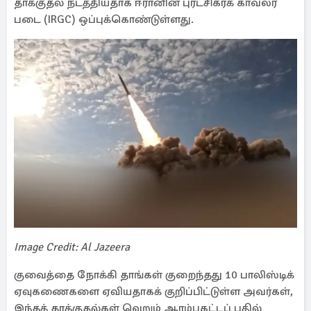
தாக்குதல் நடத்தியதாக ஈரானின் புரட்சிகரக் காவலர்
படை (IRGC) ஒப்புக்கொண்டுள்ளது.
Image Credit: Al Jazeera
குவைத்தை நோக்கி தாங்கள் குறைந்தது 10 பாலிஸ்டிக்
ஏவுகணைகளை ஏவியதாகக் குறிப்பிட்டுள்ள அவர்கள்,
இந்தத் தாக்குதல்கள் வெறும் ஆரம்பகட்டப் பதில்