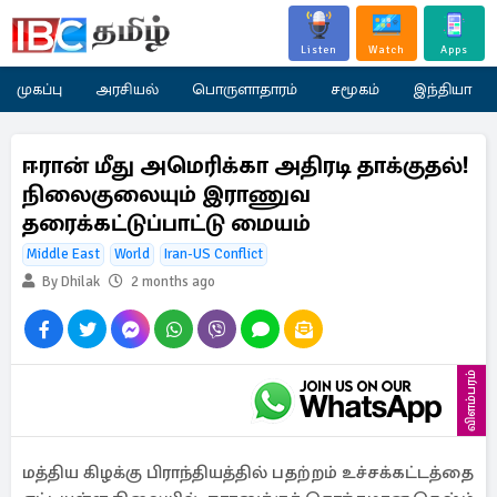
Listen
Watch
Apps
முகப்பு
அரசியல்
பொருளாதாரம்
சமூகம்
இந்தியா
ஈரான் மீது அமெரிக்கா அதிரடி தாக்குதல்!
நிலைகுலையும் இராணுவ
தரைக்கட்டுப்பாட்டு மையம்
Middle East
World
Iran-US Conflict
By Dhilak
2 months ago
விளம்பரம்
மத்திய கிழக்கு பிராந்தியத்தில் பதற்றம் உச்சக்கட்டத்தை