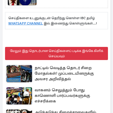
செய்திகளை உடனுக்குடன் தெரிந்து கொள்ள IBC தமிழ்
WHATSAPP CHANNEL
இல் இணைந்து கொள்ளுங்கள்...!
மேலும் இது தொடர்பான செய்திகளைப் படிக்க இங்கே கிளிக்
செய்யவும்
நாட்டில் வெடித்த தொடர் சிறை
மோதல்கள்! முப்படையினருக்கு
அவசர அறிவித்தல்
வாகனம் செலுத்தும் போது
காணொளி பார்ப்பவர்களுக்கு
எச்சரிக்கை
அடுத்தடுத்து சிறைச்சாலைகளில்