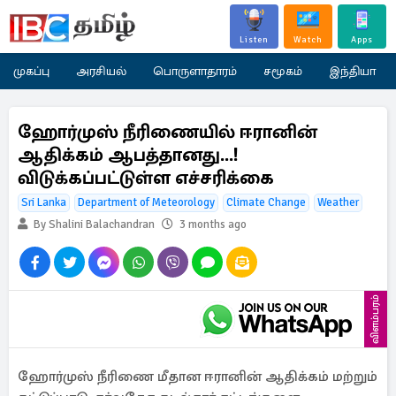
Listen
Watch
Apps
முகப்பு
அரசியல்
பொருளாதாரம்
சமூகம்
இந்தியா
ஹோர்முஸ் நீரிணையில் ஈரானின்
ஆதிக்கம் ஆபத்தானது...!
விடுக்கப்பட்டுள்ள எச்சரிக்கை
Sri Lanka
Department of Meteorology
Climate Change
Weather
By Shalini Balachandran
3 months ago
விளம்பரம்
ஹோர்முஸ் நீரிணை மீதான ஈரானின் ஆதிக்கம் மற்றும்