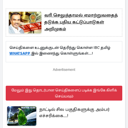
வரி செலுத்தாமல் ஏமாற்றுவதைத்
தடுக்க புதிய கட்டுப்பாடுகள்
அறிமுகம்
செய்திகளை உடனுக்குடன் தெரிந்து கொள்ள IBC தமிழ்
WHATSAPP
இல் இணைந்து கொள்ளுங்கள்...!
Advertisement
மேலும் இது தொடர்பான செய்திகளைப் படிக்க இங்கே கிளிக்
செய்யவும்
நாட்டில் சில பகுதிகளுக்கு அம்பர்
எச்சரிக்கை...!